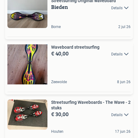
Streetsurfing Original waveboard
Bieden
Details
Borne
2 jul 26
Waveboard streetsurfing
€ 40,00
Details
Zeewolde
8 jun 26
Streetsurfing Waveboards - The Wave - 2
stuks
€ 30,00
Details
Houten
17 jun 26