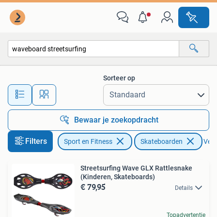
Skateboarden
Sorteer op
Alle afstanden…
Bewaar je zoekopdracht
Filters
Sport en Fitness
Skateboarden
Verw
Streetsurfing Wave GLX Rattlesnake
(Kinderen, Skateboards)
€ 79,95
Details
Topadvertentie