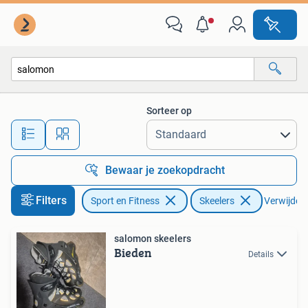
Skeelers
Sorteer op
Alle afstanden…
Bewaar je zoekopdracht
Filters
Sport en Fitness
Skeelers
Verwijder f
salomon skeelers
Bieden
Details