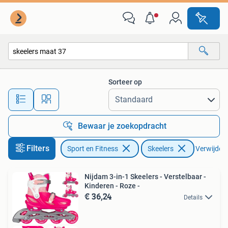
Skeelers
Sorteer op
Alle afstanden…
Bewaar je zoekopdracht
Filters
Sport en Fitness
Skeelers
Verwijder f
Nijdam 3-in-1 Skeelers - Verstelbaar -
Kinderen - Roze -
€ 36,24
Details