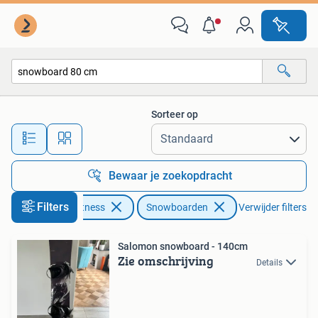
Snowboarden
Sorteer op
Alle afstanden…
Bewaar je zoekopdracht
Filters
Sport en Fitness
Snowboarden
Verwijder filters
Salomon snowboard - 140cm
Zie omschrijving
Details