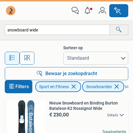
Snowboarden
Sorteer op
Alle afstanden…
Bewaar je zoekopdracht
Filters
Sport en Fitness
Snowboarden
Verw
Nieuw Snowboard en Binding Burton
Bataleon K2 Rossignol Wide
€ 230,00
Details
Topadvertentie