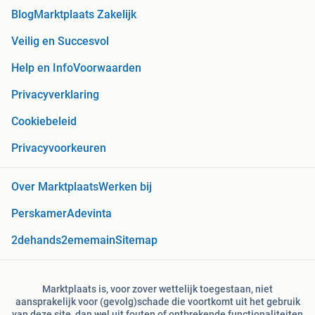
Blog
Marktplaats Zakelijk
Veilig en Succesvol
Help en Info
Voorwaarden
Privacyverklaring
Cookiebeleid
Privacyvoorkeuren
Over Marktplaats
Werken bij
Perskamer
Adevinta
2dehands
2ememain
Sitemap
Marktplaats is, voor zover wettelijk toegestaan, niet
aansprakelijk voor (gevolg)schade die voortkomt uit het gebruik
van deze site, dan wel uit fouten of ontbrekende functionaliteiten