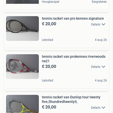
Hoogkarspel
Eergisteren
tennis racket van pro kennex signature
€ 20,00
Details
Lelystad
4 aug 26
tennis racket van prokennex riverwoods
rw21
€ 20,00
Details
Lelystad
4 aug 26
tennis racket van Dunlop tour twenty
five,5hundredtwenty5,
€ 20,00
Details