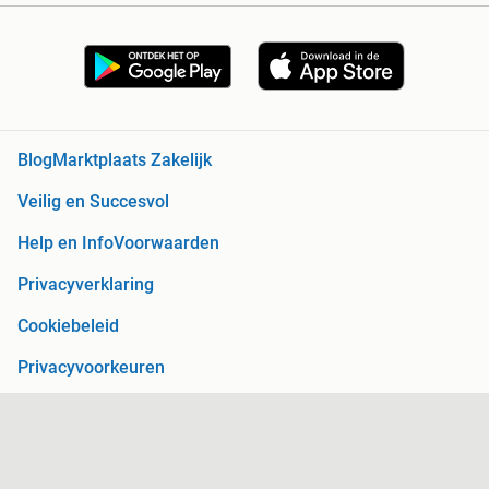
Blog
Marktplaats Zakelijk
Veilig en Succesvol
Help en Info
Voorwaarden
Privacyverklaring
Cookiebeleid
Privacyvoorkeuren
Over Marktplaats
Werken bij
Perskamer
Adevinta