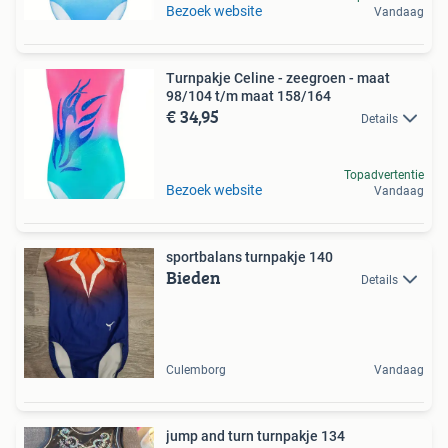
Bezoek website
Vandaag
Turnpakje Celine - zeegroen - maat
98/104 t/m maat 158/164
€ 34,95
Details
Topadvertentie
Bezoek website
Vandaag
sportbalans turnpakje 140
Bieden
Details
Culemborg
Vandaag
jump and turn turnpakje 134