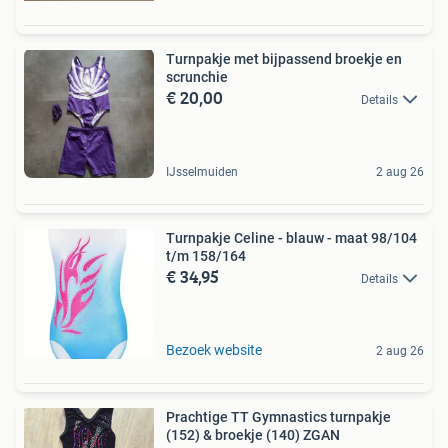
Turnpakje met bijpassend broekje en
scrunchie
€ 20,00
Details
IJsselmuiden
2 aug 26
Turnpakje Celine - blauw - maat 98/104
t/m 158/164
€ 34,95
Details
Bezoek website
2 aug 26
Prachtige TT Gymnastics turnpakje
(152) & broekje (140) ZGAN