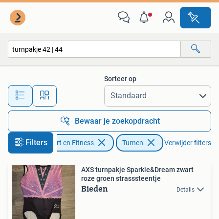
Turnen
Sorteer op
Alle afstanden…
Bewaar je zoekopdracht
Filters
Sport en Fitness
Turnen
Verwijder filters
AXS turnpakje Sparkle&Dream zwart
roze groen strasssteentje
Bieden
Details