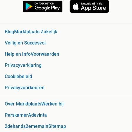
Blog
Marktplaats Zakelijk
Veilig en Succesvol
Help en Info
Voorwaarden
Privacyverklaring
Cookiebeleid
Privacyvoorkeuren
Over Marktplaats
Werken bij
Perskamer
Adevinta
2dehands
2ememain
Sitemap