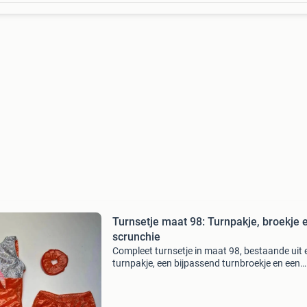
Turnsetje maat 98: Turnpakje, broekje 
scrunchie
Compleet turnsetje in maat 98, bestaande uit 
turnpakje, een bijpassend turnbroekje en een
scrunchie. Het turnpakje heeft een oranje
onderkant van fluweelachtige stof en een
zilverkleurige bovenkan