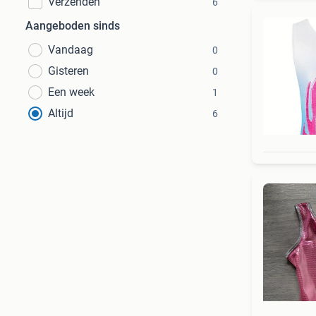
Verzenden
6
Aangeboden sinds
Vandaag
0
Gisteren
0
Een week
1
Altijd
6