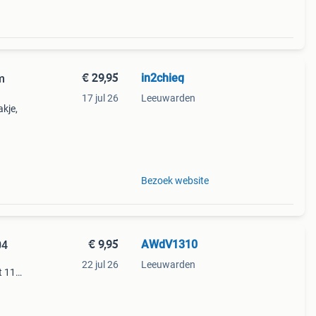
€ 29,95
in2chieq
m
17 jul 26
Leeuwarden
akje,
ft
Bezoek website
€ 9,95
AWdV1310
04
22 jul 26
Leeuwarden
t 110
at
edte