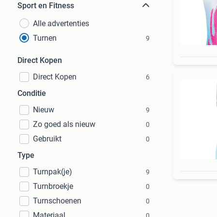
Sport en Fitness
Alle advertenties
Turnen
9
Direct Kopen
Direct Kopen
6
Conditie
Nieuw
9
Zo goed als nieuw
0
Gebruikt
0
Type
Turnpak(je)
9
Turnbroekje
0
Turnschoenen
0
Materiaal
0