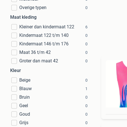
Overige typen
0
Maat kleding
Kleiner dan kindermaat 122
6
Kindermaat 122 t/m 140
0
Kindermaat 146 t/m 176
0
Maat 36 t/m 42
0
Groter dan maat 42
0
Kleur
Beige
0
Blauw
1
Bruin
0
Geel
0
Goud
0
Grijs
0