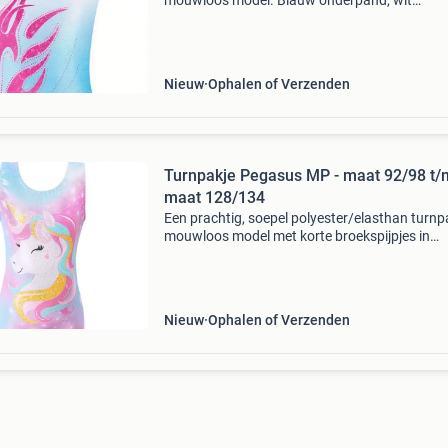
mouwloos model. Blauw onderpand, wit
bovenpand, afgewerkt met een mooie roze vl
achtige print. Model: celine kleur: blauw prijs: €
34,95 lever
Nieuw
Ophalen of Verzenden
Turnpakje Pegasus MP - maat 92/98 t/
maat 128/134
Een prachtig, soepel polyester/elasthan turnp
mouwloos model met korte broekspijpjes in
prachtige pasteltinten. Met een mooie
eenhoornprint op het voorpand. Het pakje hee
een glanzende touch d.
Nieuw
Ophalen of Verzenden