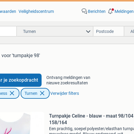
waarden
Veiligheidscentrum
Berichten
Meldingen
Turnen
A
n
voor 'turnpakje 98'
Ontvang meldingen van
r je zoekopdracht
nieuwe zoekresultaten
ness
Turnen
Verwijder filters
Turnpakje Celine - blauw - maat 98/104
158/164
Een prachtig, soepel polyester/elasthan turnp