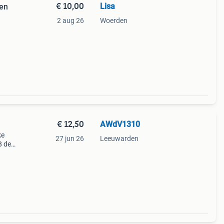
€ 10,00
Lisa
 en
2 aug 26
Woerden
 Zie
€ 12,50
AWdV1310
ke
27 jun 26
Leeuwarden
8 de
ksel
m!