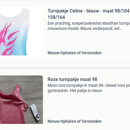
Turnpakje Celine - blauw - maat 98/104
158/164
Een prachtig, soepel polyester/elasthan turnp
mouwloos model. Blauw onderpand, wit
bovenpand, afgewerkt met een mooie roze vl
achtige print. Model: celine kleur: blauw prijs: €
34,95 lever
Nieuw
Ophalen of Verzenden
Roze turnpakje maat 98
Mooi roze turnpakje in maat 98. Ideaal voor j
gymnasten. Het pakje is nieuw
Nieuw
Ophalen of Verzenden