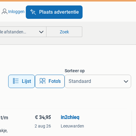
Inloggen
Plaats advertentie
lle afstanden…
Zoek
Sorteer op
Lijst
Foto’s
€ 34,95
in2chieq
 t/m
2 aug 26
Leeuwarden
akje,