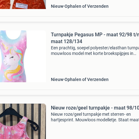
Nieuw
Ophalen of Verzenden
Turnpakje Pegasus MP - maat 92/98 t/
maat 128/134
Een prachtig, soepel polyester/elasthan turnp
mouwloos model met korte broekspijpjes in
prachtige pasteltinten. Met een mooie
eenhoornprint op het voorpand. Het pakje hee
een glanzende touch d.
Nieuw
Ophalen of Verzenden
Nieuw roze/geel turnpakje - maat 98/1
Nieuw roze/geel turnpakje met sterren- en
hartjesprint. Mouwloos modelletje. Staat maa
in, maar valt veel kleiner uit. Eerder als een ma
98/104. De lengte van het pakje is 46 cm. Bre
van ok