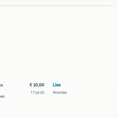
€ 10,00
Lisa
en
17 jul 26
Woerden
een