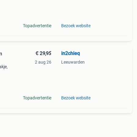
am-
Topadvertentie
Bezoek website
€ 29,95
in2chieq
m
2 aug 26
Leeuwarden
akje,
ft
Topadvertentie
Bezoek website