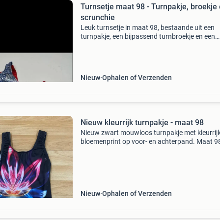
Turnsetje maat 98 - Turnpakje, broekje
scrunchie
Leuk turnsetje in maat 98, bestaande uit een
turnpakje, een bijpassend turnbroekje en een
scrunchie. Het pakje is rood met zilver/blauw
glanzende details. Ideaal voor jonge turnsters.
ook onze and
Nieuw
Ophalen of Verzenden
Nieuw kleurrijk turnpakje - maat 98
Nieuw zwart mouwloos turnpakje met kleurrij
bloemenprint op voor- en achterpand. Maat 9
lengte van het pakje is 45 cm de breedte van o
tot oksel is 22 cm zeer geschikt voor peutergy
Ophale
Nieuw
Ophalen of Verzenden