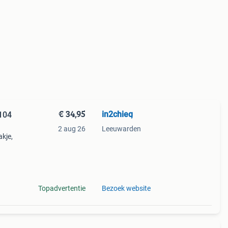
€ 34,95
in2chieq
/104
2 aug 26
Leeuwarden
akje,
vlam-
s: €
Topadvertentie
Bezoek website