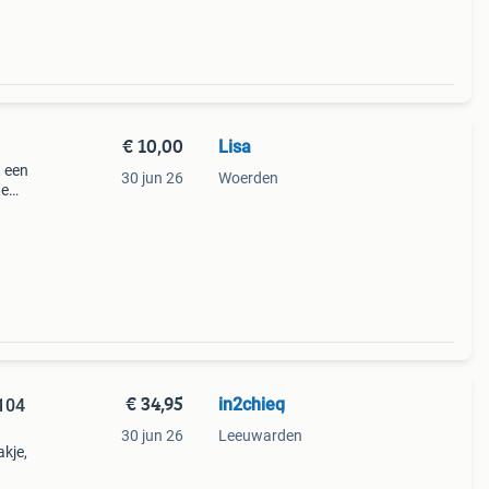
€ 10,00
Lisa
t een
30 jun 26
Woerden
te
ndere
€ 34,95
in2chieq
/104
30 jun 26
Leeuwarden
akje,