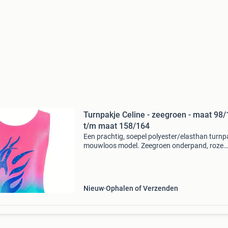
Turnpakje Celine - zeegroen - maat 98
t/m maat 158/164
Een prachtig, soepel polyester/elasthan turnp
mouwloos model. Zeegroen onderpand, roze
bovenpand, afgewerkt met een mooie blauwe 
achtige print. Model: celine kleur: zeegroen prij
34
Nieuw
Ophalen of Verzenden