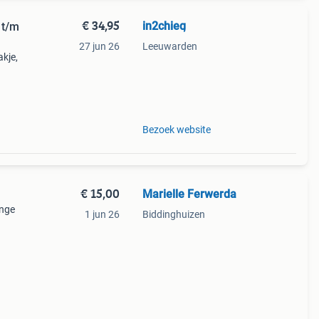
€ 34,95
in2chieq
 t/m
27 jun 26
Leeuwarden
akje,
am-
Bezoek website
€ 15,00
Marielle Ferwerda
onge
1 jun 26
Biddinghuizen