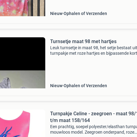
Nieuw
Ophalen of Verzenden
Turnsetje maat 98 met hartjes
Leuk turnsetje in maat 98, het setje bestaat ui
turnpakje met roze hartjes en bijpassende kor
broek. Inclusief een scrunchie. Zie ook onze a
advertenties
Nieuw
Ophalen of Verzenden
Turnpakje Celine - zeegroen - maat 98
t/m maat 158/164
Een prachtig, soepel polyester/elasthan turnp
mouwloos model. Zeegroen onderpand, roze