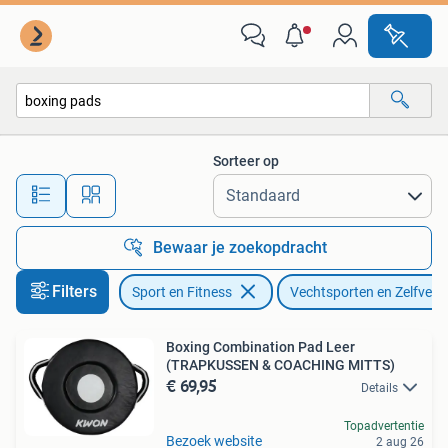
Vechtsporten en Zelfverdediging
Sorteer op
Alle afstanden…
Bewaar je zoekopdracht
Filters
Sport en Fitness
Vechtsporten en Zelfverd
Boxing Combination Pad Leer
(TRAPKUSSEN & COACHING MITTS)
€ 69,95
Details
Topadvertentie
Bezoek website
2 aug 26