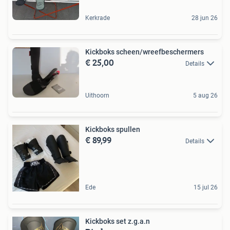
Kerkrade
28 jun 26
Kickboks scheen/wreefbeschermers
€ 25,00
Details
Uithoorn
5 aug 26
Kickboks spullen
€ 89,99
Details
Ede
15 jul 26
Kickboks set z.g.a.n