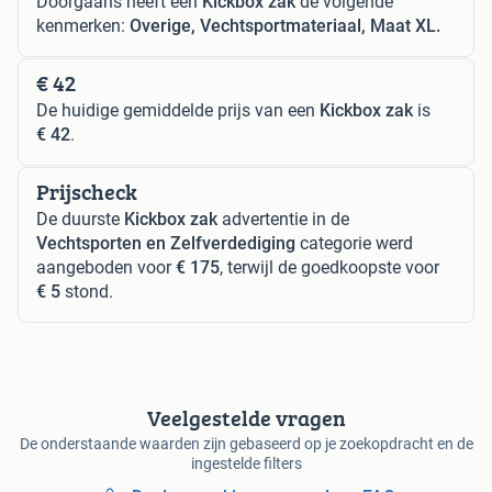
Doorgaans heeft een
Kickbox zak
de volgende
kenmerken:
Overige, Vechtsportmateriaal, Maat XL.
€ 42
De huidige gemiddelde prijs van een
Kickbox zak
is
€ 42
.
Prijscheck
De duurste
Kickbox zak
advertentie in de
Vechtsporten en Zelfverdediging
categorie werd
aangeboden voor
€ 175
, terwijl de goedkoopste voor
€ 5
stond.
Veelgestelde vragen
De onderstaande waarden zijn gebaseerd op je zoekopdracht en de
ingestelde filters