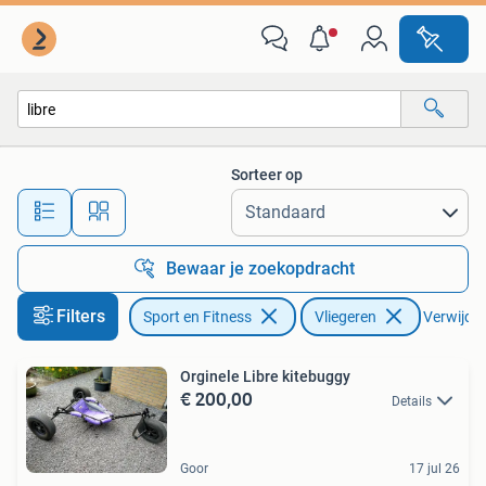
Vliegeren
Sorteer op
Alle afstanden…
Bewaar je zoekopdracht
Filters
Sport en Fitness
Vliegeren
Verwijder 
Orginele Libre kitebuggy
€ 200,00
Details
Goor
17 jul 26