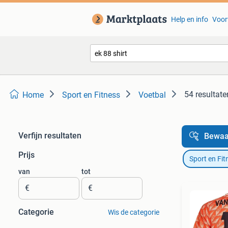
Help en info
Voor
54 resultate
Home
Sport en Fitness
Voetbal
Verfijn resultaten
Bewaa
Prijs
Sport en Fit
van
tot
€
€
Categorie
Wis de categorie