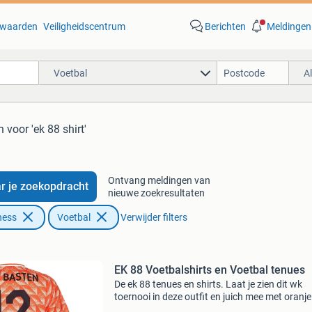
waarden
Veiligheidscentrum
Berichten
Meldingen
Voetbal
A
n
voor 'ek 88 shirt'
Ontvang meldingen van
r je zoekopdracht
nieuwe zoekresultaten
ness
Voetbal
Verwijder filters
EK 88 Voetbalshirts en Voetbal tenues
De ek 88 tenues en shirts. Laat je zien dit wk
toernooi in deze outfit en juich mee met oranje