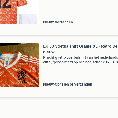
Nieuw
Verzenden
EK 88 Voetbalshirt Oranje XL - Retro De
nieuw
Prachtig retro voetbalshirt van het nederlands
elftal, geïnspireerd op het iconische ek 1988. D
shirt is nieuw en een must-have voor elke
voetbalfan en verzamelaar. Het heeft het klas
oranje de
Nieuw
Ophalen of Verzenden