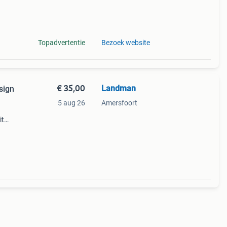
Topadvertentie
Bezoek website
€ 35,00
Landman
sign
5 aug 26
Amersfoort
it
sieke