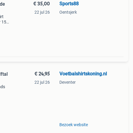
€ 35,00
Sports88
rde
22 jul 26
Oentsjerk
rt
 15).
rtjes
ans
€ 24,95
Voetbalshirtskoning.nl
ftal
22 jul 26
Deventer
nds
ope
b
Bezoek website