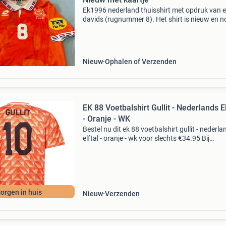
Ek1996 nederland thuisshirt met opdruk van 
davids (rugnummer 8). Het shirt is nieuw en n
voorzien van de originele kaartjes. Een must-
voor verzamelaars en fans van het nederland
elftal e
Nieuw
Ophalen of Verzenden
EK 88 Voetbalshirt Gullit - Nederlands El
- Oranje - WK
Bestel nu dit ek 88 voetbalshirt gullit - nederla
elftal - oranje - wk voor slechts €34.95 Bij
voetbalshirtskoning.nl, de specialist in goedk
voetbalshirts & voetbaltenues en overige vo
orgen in huis
Nieuw
Verzenden