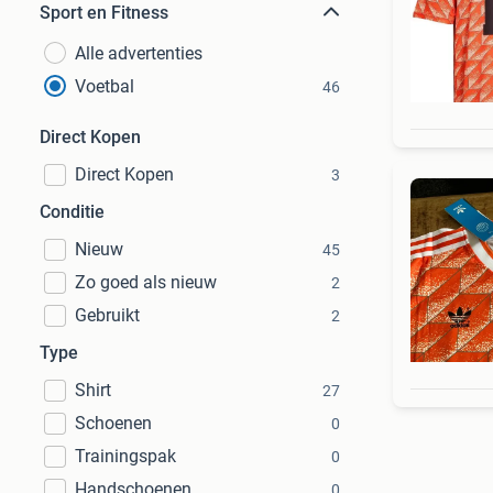
Sport en Fitness
Alle advertenties
Voetbal
46
Direct Kopen
Direct Kopen
3
Conditie
Nieuw
45
Zo goed als nieuw
2
Gebruikt
2
Type
Shirt
27
Schoenen
0
Trainingspak
0
Handschoenen
0