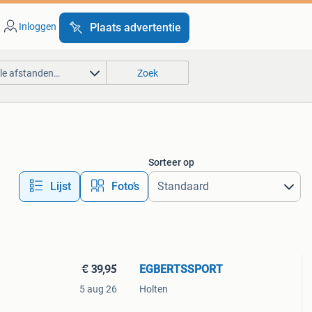
Inloggen
Plaats advertentie
lle afstanden…
Zoek
Sorteer op
Lijst
Foto’s
€ 39,95
EGBERTSSPORT
5 aug 26
Holten