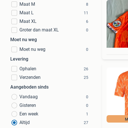
Maat M
8
Maat L
11
Maat XL
6
Groter dan maat XL
0
Moet nu weg
Moet nu weg
0
Levering
Ophalen
26
Verzenden
25
Aangeboden sinds
Vandaag
0
Gisteren
0
Een week
1
M
Altijd
27