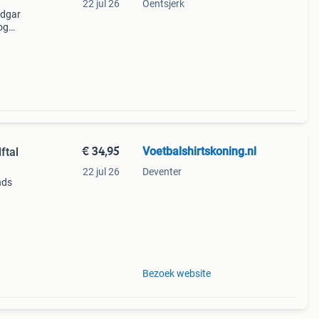
22 jul 26
Oentsjerk
edgar
og
have
s
€ 34,95
Voetbalshirtskoning.nl
ftal
22 jul 26
Deventer
nds
ope
Bezoek website