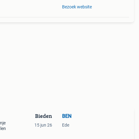
Bezoek website
Bieden
BEN
nje
15 jun 26
Ede
alen