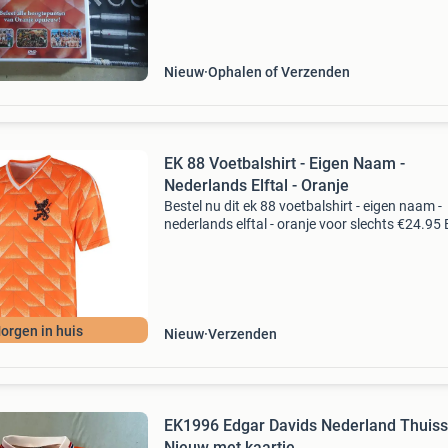
Nieuw
Ophalen of Verzenden
EK 88 Voetbalshirt - Eigen Naam -
Nederlands Elftal - Oranje
Bestel nu dit ek 88 voetbalshirt - eigen naam -
nederlands elftal - oranje voor slechts €24.95 B
voetbalshirtskoning.nl, de specialist in goedk
voetbalshirts & voetbaltenues en overige v
orgen in huis
Nieuw
Verzenden
EK1996 Edgar Davids Nederland Thuissh
Nieuw met kaartje