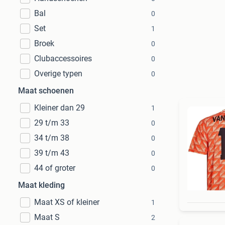
Bal
0
Set
1
Broek
0
Clubaccessoires
0
Overige typen
0
Maat schoenen
Kleiner dan 29
1
29 t/m 33
0
34 t/m 38
0
39 t/m 43
0
44 of groter
0
Maat kleding
Maat XS of kleiner
1
Maat S
2