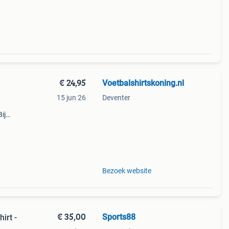
€ 24,95
Voetbalshirtskoning.nl
15 jun 26
Deventer
ij
ope
Bezoek website
€ 35,00
Sports88
irt -