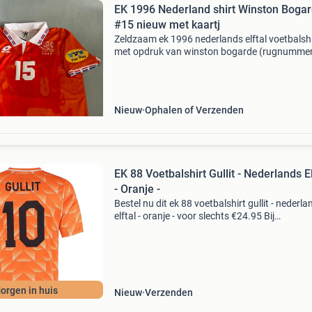
EK 1996 Nederland shirt Winston Boga
#15 nieuw met kaartj
Zeldzaam ek 1996 nederlands elftal voetbalshi
met opdruk van winston bogarde (rugnummer
Het shirt is nieuw en heeft nog de originele kaa
eraan. Een must-have voor verzamelaars en f
van
Nieuw
Ophalen of Verzenden
EK 88 Voetbalshirt Gullit - Nederlands El
- Oranje -
Bestel nu dit ek 88 voetbalshirt gullit - nederla
elftal - oranje - voor slechts €24.95 Bij
voetbalshirtskoning.nl, de specialist in goedk
voetbalshirts & voetbaltenues en overige voet
orgen in huis
Nieuw
Verzenden