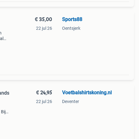
€ 35,00
Sports88
22 jul 26
Oentsjerk
n
al
n
€ 24,95
Voetbalshirtskoning.nl
lands
22 jul 26
Deventer
 Bij
ope