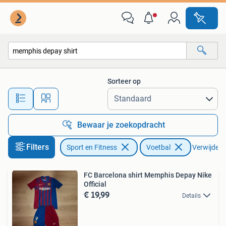
Voetbal
Sorteer op
Alle afstanden…
Bewaar je zoekopdracht
Filters
Sport en Fitness
Voetbal
Verwijder f
FC Barcelona shirt Memphis Depay Nike
Official
€ 19,99
Details