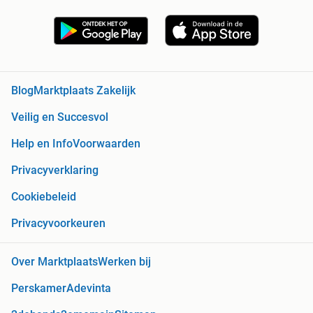
Blog
Marktplaats Zakelijk
Veilig en Succesvol
Help en Info
Voorwaarden
Privacyverklaring
Cookiebeleid
Privacyvoorkeuren
Over Marktplaats
Werken bij
Perskamer
Adevinta