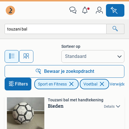
Voetbal
Sorteer op
Alle afstanden…
Bewaar je zoekopdracht
Filters
Sport en Fitness
Voetbal
Verwijder f
Touzani bal met handtekening
Bieden
Details