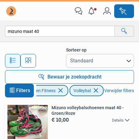
Volleybal
Sorteer op
Alle afstanden…
Bewaar je zoekopdracht
Filters
Sport en Fitness
Volleybal
Verwijder filters
Mizuno volleybalschoenen maat 40 -
Groen/Roze
€ 10,00
Details