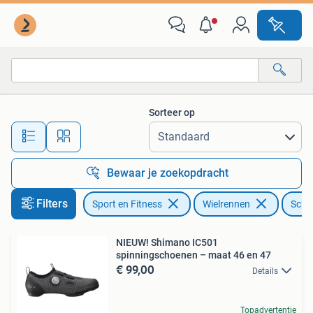
Wielrennen
Sorteer op
Alle afstanden…
Bewaar je zoekopdracht
Filters
Sport en Fitness
Wielrennen
Scho
NIEUW! Shimano IC501
spinningschoenen – maat 46 en 47
€ 99,00
Details
Topadvertentie