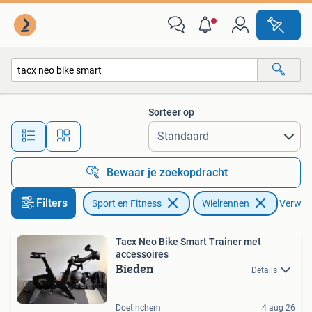
Wielrennen
Sorteer op
Alle afstanden…
Bewaar je zoekopdracht
Filters
Sport en Fitness
Wielrennen
Verwijde
Tacx Neo Bike Smart Trainer met
accessoires
Bieden
Details
Doetinchem
4 aug 26