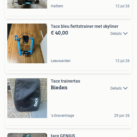
Hattem
12 jul 26
Tacx bleu fiettstrainer met skyliner
€ 40,00
Details
Leeuwarden
12 jul 26
Tacx trainertas
Bieden
Details
's-Gravenhage
29 jun 26
tacx GENIUS