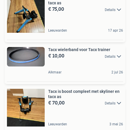
tacx as
€ 75,00
Details
Leeuwarden
17 apr 26
Tacx wielerband voor Tacx trainer
€ 10,00
Details
Alkmaar
2 jul 26
Tacx is boost compleet met skyliner en
tacx as
€ 70,00
Details
Leeuwarden
3 mei 26