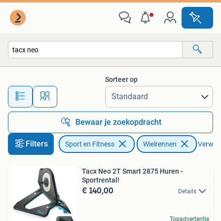
Wielrennen
Sorteer op
Alle afstanden…
Bewaar je zoekopdracht
Filters
Sport en Fitness
Wielrennen
Verwijde
Tacx Neo 2T Smart 2875 Huren -
Sportrental!
€ 140,00
Details
Topadvertentie