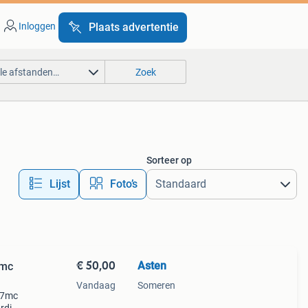
Inloggen
Plaats advertentie
lle afstanden…
Zoek
Sorteer op
Lijst
Foto’s
€ 50,00
Asten
7mc
Vandaag
Someren
27mc