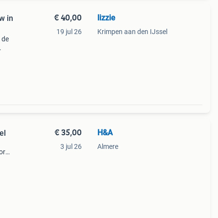
€ 40,00
lizzie
w in
19 jul 26
Krimpen aan den IJssel
 de
aal
€ 35,00
H&A
el
3 jul 26
Almere
or
o