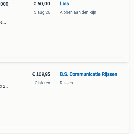
€ 60,00
Lies
5000,
3 aug 26
Alphen aan den Rijn
.
e,
er
€ 109,95
B.S. Communicatie Rijssen
Gisteren
Rijssen
o 27,
enne
el is