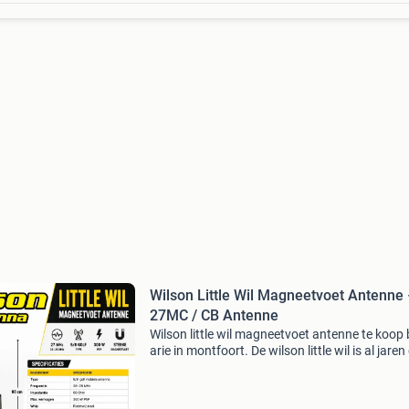
Wilson Little Wil Magneetvoet Antenne
27MC / CB Antenne
Wilson little wil magneetvoet antenne te koop b
arie in montfoort. De wilson little wil is al jaren
van de meest populaire mobiele 27mc-antenn
Dankzij de sterke magneetvoet, uitstekende p