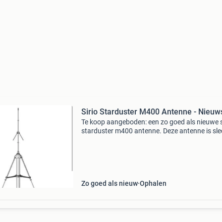
Sirio Starduster M400 Antenne - Nieuw
Te koop aangeboden: een zo goed als nieuwe s
starduster m400 antenne. Deze antenne is sle
uit de verpakking geweest en verkeert in perfe
staat. Ideaal voor radioamateurs en cb-gebrui
di
Zo goed als nieuw
Ophalen