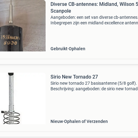
Diverse CB-antennes: Midland, Wilson 
Scanpole
Aangeboden: een set van diverse cb-antennes
Inbegrepen zijn een midland excellence antenn
een wilson 5000 antenne en een scanpole sup
helical extra range antenne. Ideaal voor de
liefhebber of voo
Gebruikt
Ophalen
Sirio New Tornado 27
Sirio new tornado 27 basisantenne (5/8 golf).
Beschrijving: aangeboden: de sirio new tornad
een hoogwaardige 5/8 golf verticale basisant
voor het 27 mhz (cb) frequentiebereik. Dit mod
ve
Nieuw
Ophalen of Verzenden