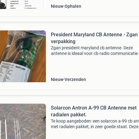
Nieuw
Ophalen
President Maryland CB Antenne - Zgan 
verpakking
Zgan president maryland cb antenne. Deze
antenne is ideaal voor cb-radio communicatie
staat bekend om zijn betrouwbaarheid en goe
prestaties. Perfect voor zowel beginnende als
ervaren gebruikers.
Nieuw
Verzenden
Solarcon Antron A-99 CB Antenne met
radialen pakket.
Te koop aangeboden: een solarcon a-99 cb an
met radialen pakket, in zeer goede staat. Deze
populaire antenne staat bekend om zijn
uitstekende prestaties en duurzaamheid. Idea