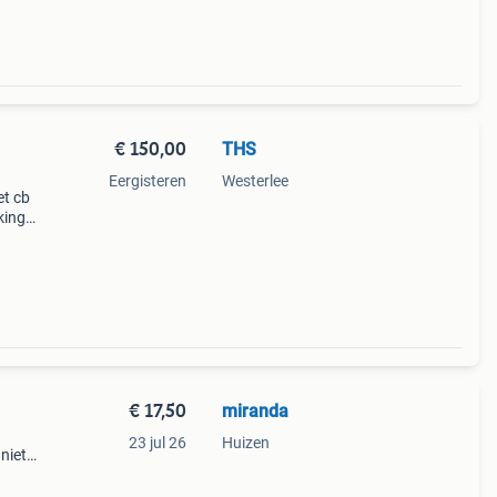
€ 150,00
THS
Eergisteren
Westerlee
et cb
king.
€ 17,50
miranda
23 jul 26
Huizen
 niet