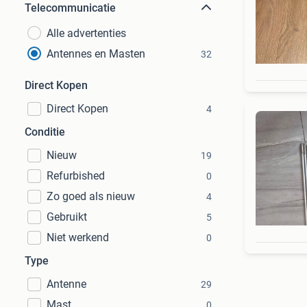
Telecommunicatie
Alle advertenties
Antennes en Masten
32
Direct Kopen
Direct Kopen
4
Conditie
Nieuw
19
Refurbished
0
Zo goed als nieuw
4
Gebruikt
5
Niet werkend
0
Type
Antenne
29
Mast
0