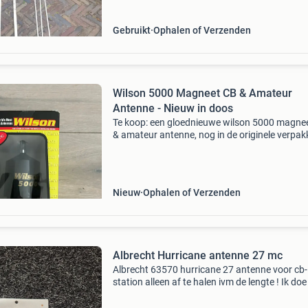
voor de serieuze c
Gebruikt
Ophalen of Verzenden
Wilson 5000 Magneet CB & Amateur
Antenne - Nieuw in doos
Te koop: een gloednieuwe wilson 5000 magne
& amateur antenne, nog in de originele verpak
Deze antenne is geschikt voor 10 en 11 meter
banden en is am/fm ready, evenals weather
channel re
Nieuw
Ophalen of Verzenden
Albrecht Hurricane antenne 27 mc
Albrecht 63570 hurricane 27 antenne voor cb-
station alleen af te halen ivm de lengte ! Ik doe
aan mp betaalverzoeken