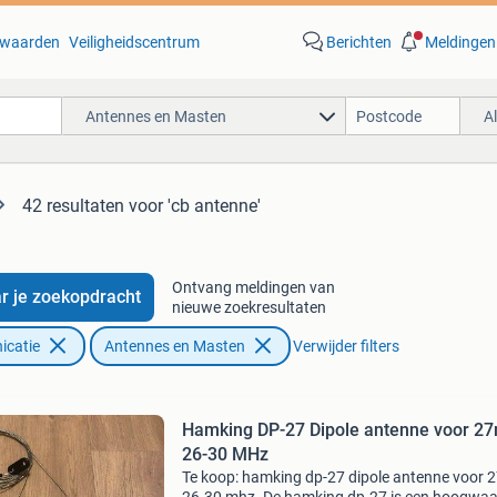
waarden
Veiligheidscentrum
Berichten
Meldingen
Antennes en Masten
A
42 resultaten
voor 'cb antenne'
Ontvang meldingen van
r je zoekopdracht
nieuwe zoekresultaten
icatie
Antennes en Masten
Verwijder filters
Hamking DP-27 Dipole antenne voor 2
26-30 MHz
Te koop: hamking dp-27 dipole antenne voor 