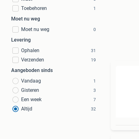
Toebehoren
1
Moet nu weg
Moet nu weg
0
Levering
Ophalen
31
Verzenden
19
Aangeboden sinds
Vandaag
1
Gisteren
3
Een week
7
Altijd
32