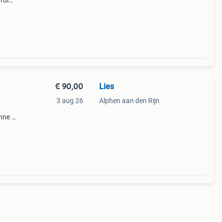
rdige
tot
n 10-
€ 90,00
Lies
3 aug 26
Alphen aan den Rijn
nne is
k is