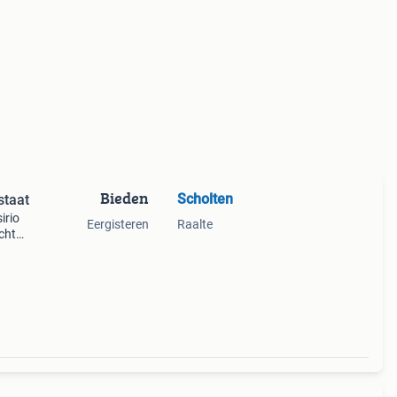
Bieden
Scholten
staat
irio
Eergisteren
Raalte
chts
cte
kers