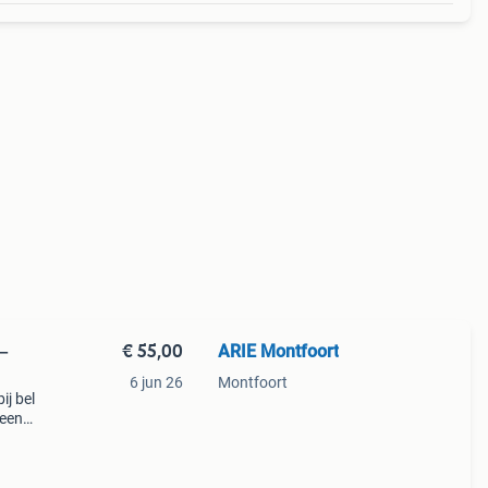
€ 55,00
ARIE Montfoort
 –
6 jun 26
Montfoort
ij bel
 een
es.