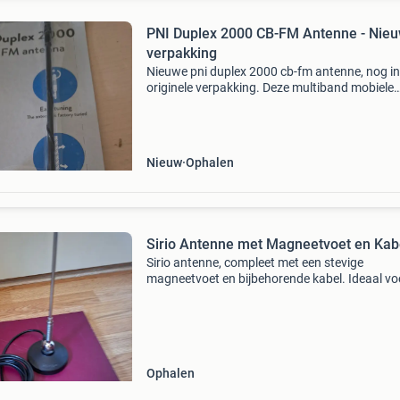
PNI Duplex 2000 CB-FM Antenne - Nieu
verpakking
Nieuwe pni duplex 2000 cb-fm antenne, nog in
originele verpakking. Deze multiband mobiele
antenne combineert cb- en fm-frequenties, ide
voor zowel cb-radio als fm-radio in de auto.
Gemaakt van h
Nieuw
Ophalen
Sirio Antenne met Magneetvoet en Kab
Sirio antenne, compleet met een stevige
magneetvoet en bijbehorende kabel. Ideaal vo
mobiel gebruik of als tijdelijke opstelling. De
antenne is in goede staat. Deze specifieke siri
magneetvoetanten
Ophalen