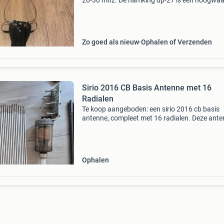
26-30 mhz. De hamking dp-27 is een hoogwaa
dipool-draadantenne, frequentiebereik van 26 
30 mhz. Ideaal voor gebruik op de 27mc, cb- e
meter
Zo goed als nieuw
Ophalen of Verzenden
Sirio 2016 CB Basis Antenne met 16
Radialen
Te koop aangeboden: een sirio 2016 cb basis
antenne, compleet met 16 radialen. Deze ante
ideaal voor de serieuze cb-gebruiker die op zoe
naar uitstekende prestaties en een breed
frequentiebe
Ophalen