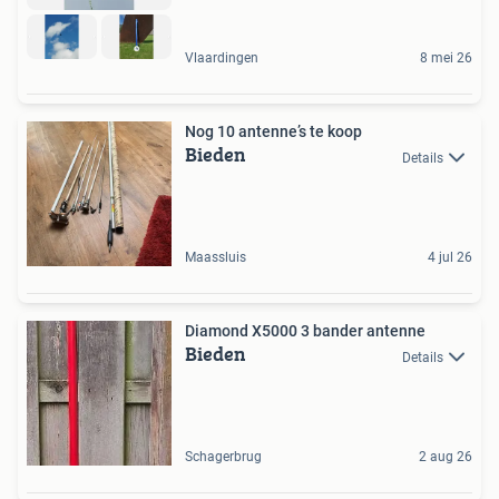
Vlaardingen
8 mei 26
Nog 10 antenne’s te koop
Bieden
Details
Maassluis
4 jul 26
Diamond X5000 3 bander antenne
Bieden
Details
Schagerbrug
2 aug 26