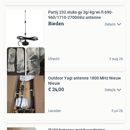
Partij 232 stuks gy 3g/4g/wi-fi 690-
960/1710-2700mhz antenne
Bieden
Details
Utrecht
3 aug 26
Outdoor Yagi antenne 1800 MHz Nieuw
Nieuw
€ 24,00
Details
Leusden
5 jul 26
IEAM Antenne met bevestiging