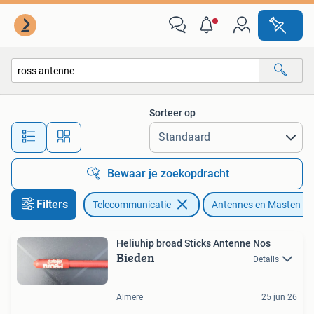
Antennes en Masten
Sorteer op
Alle afstanden…
Bewaar je zoekopdracht
Filters
Telecommunicatie
Antennes en Masten
Heliuhip broad Sticks Antenne Nos
Bieden
Details
Almere
25 jun 26