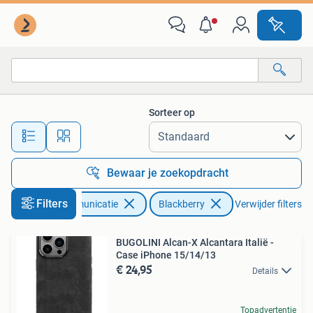
Mobiele telefoons | Hoesjes en Frontjes | Blackberry
Sorteer op
Alle afstanden…
Bewaar je zoekopdracht
Filters
Telecommunicatie
Blackberry
Verwijder filters
BUGOLINI Alcan-X Alcantara Italië -
Case iPhone 15/14/13
€ 24,95
Details
Topadvertentie