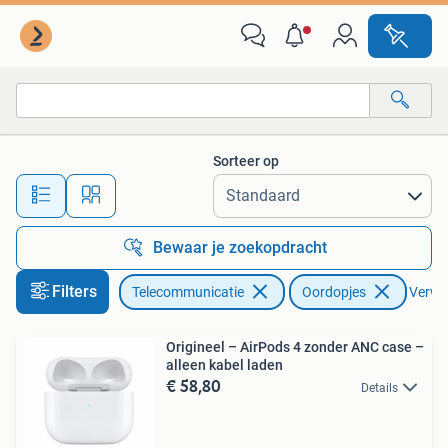
Mobiele telefoons | Oordopjes
Sorteer op
Alle afstanden…
Bewaar je zoekopdracht
Filters
Telecommunicatie
Oordopjes
Verwij
Origineel – AirPods 4 zonder ANC case –
alleen kabel laden
€ 58,80
Details