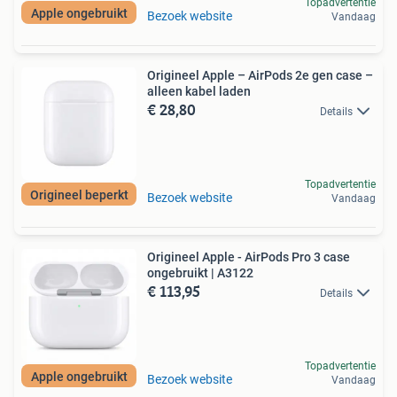
Topadvertentie
Apple ongebruikt
Bezoek website
Vandaag
Origineel Apple – AirPods 2e gen case –
alleen kabel laden
€ 28,80
Details
Topadvertentie
Origineel beperkt
Bezoek website
Vandaag
Origineel Apple - AirPods Pro 3 case
ongebruikt | A3122
€ 113,95
Details
Topadvertentie
Apple ongebruikt
Bezoek website
Vandaag