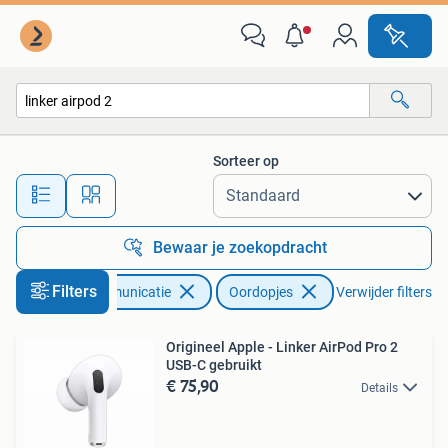
Mobiele telefoons | Oordopjes
Sorteer op
Alle afstanden…
Bewaar je zoekopdracht
Filters
Telecommunicatie
Oordopjes
Verwijder filters
Origineel Apple - Linker AirPod Pro 2
USB-C gebruikt
€ 75,90
Details