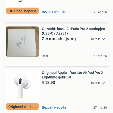
Origineel beperkt
Bezoek website
28 apr 26
Gezocht: losse AirPods Pro 2 oordopjes
(USB-C / A2931)
Zie omschrijving
Details
Delft
27 mei 26
Origineel Apple - Rechter AirPod Pro 2
Lightning gebruikt
€ 75,90
Details
Origineel werkend
Bezoek website
27 mei 26