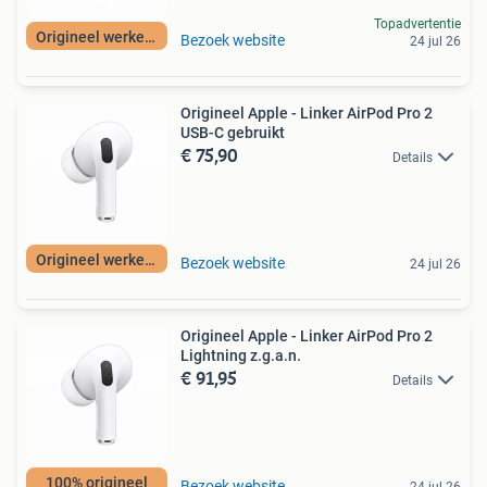
Topadvertentie
Origineel werkend
Bezoek website
24 jul 26
Origineel Apple - Linker AirPod Pro 2
USB-C gebruikt
€ 75,90
Details
Origineel werkend
Bezoek website
24 jul 26
Origineel Apple - Linker AirPod Pro 2
Lightning z.g.a.n.
€ 91,95
Details
100% origineel
Bezoek website