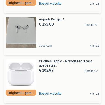
Origineel + getest
Bezoek website
9 jul 26
Airpods Pro gen1
€ 155,00
Details
Castricum
4 jul 26
Origineel Apple - AirPods Pro 3 case
goede staat
€ 102,95
Details
Origineel + getest
Bezoek website
4 jul 26