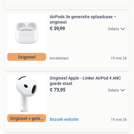
AirPods 3e generatie oplaadcase –
origineel
€ 59,99
Details
Origineel
Amsterdam
19 mei 26
Origineel Apple - Linker AirPod 4 ANC
goede staat
€ 73,95
Details
Origineel + getest
Bezoek website
19 mei 26