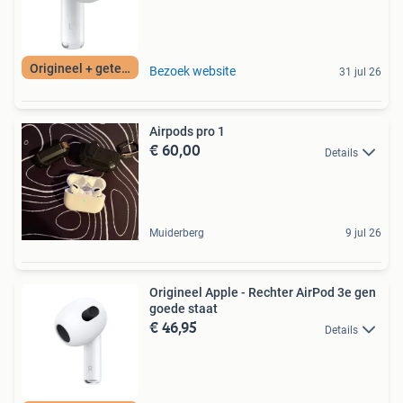
Origineel + getest
Bezoek website
31 jul 26
Airpods pro 1
€ 60,00
Details
Muiderberg
9 jul 26
Origineel Apple - Rechter AirPod 3e gen
goede staat
€ 46,95
Details