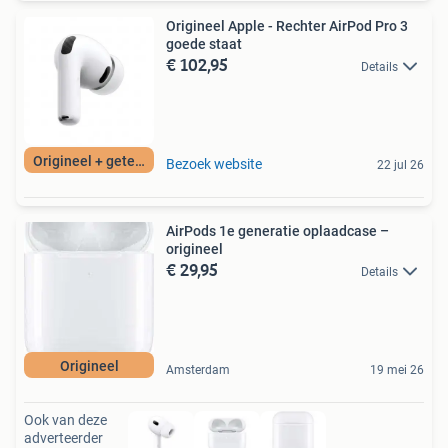
Origineel Apple - Rechter AirPod Pro 3
goede staat
€ 102,95
Details
Origineel + getest
Bezoek website
22 jul 26
AirPods 1e generatie oplaadcase –
origineel
€ 29,95
Details
Origineel
Amsterdam
19 mei 26
Ook van deze
adverteerder