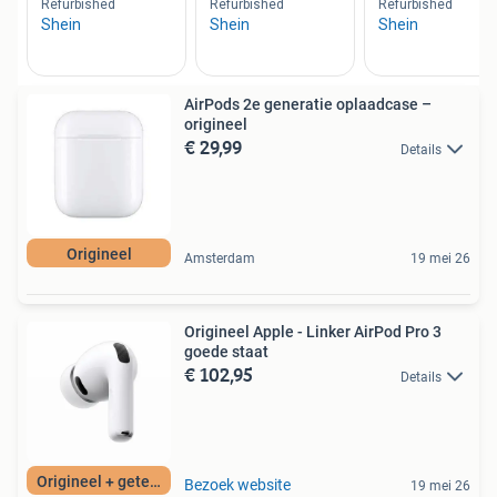
AirPods 2e generatie oplaadcase –
origineel
€ 29,99
Details
Origineel
Amsterdam
19 mei 26
Origineel Apple - Linker AirPod Pro 3
goede staat
€ 102,95
Details
Origineel + getest
Bezoek website
19 mei 26