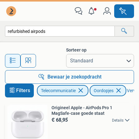
Mobiele telefoons | Oordopjes
Sorteer op
Alle afstanden…
Bewaar je zoekopdracht
Filters
Telecommunicatie
Oordopjes
Verwij
Origineel Apple - AirPods Pro 1
MagSafe-case goede staat
€ 68,95
Details