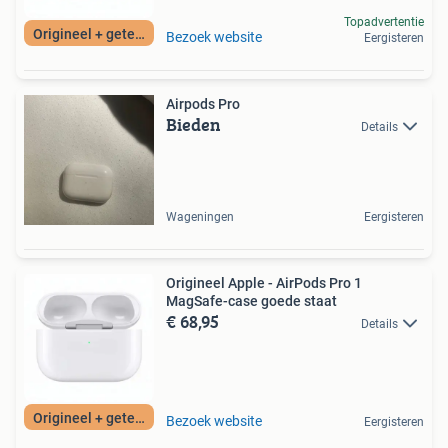
Topadvertentie
Origineel + getest
Bezoek website
Eergisteren
Airpods Pro
Bieden
Details
Wageningen
Eergisteren
Origineel Apple - AirPods Pro 1
MagSafe-case goede staat
€ 68,95
Details
Origineel + getest
Bezoek website
Eergisteren