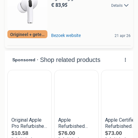
€ 83,95
Details
Origineel + getest
Bezoek website
21 apr 26