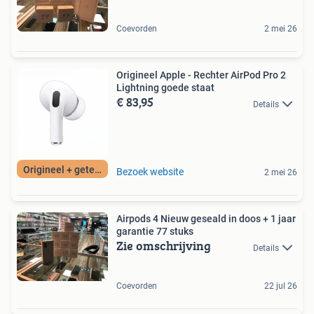
Coevorden
2 mei 26
Origineel Apple - Rechter AirPod Pro 2
Lightning goede staat
€ 83,95
Details
Origineel + getest
Bezoek website
2 mei 26
Airpods 4 Nieuw geseald in doos + 1 jaar
garantie 77 stuks
Zie omschrijving
Details
Coevorden
22 jul 26