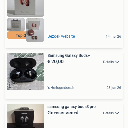
Top Geluid
Bezoek website
14 mei 26
Samsung Galaxy Buds+
€ 20,00
Details
's-Hertogenbosch
23 jun 26
samsung galaxy buds3 pro
Gereserveerd
Details