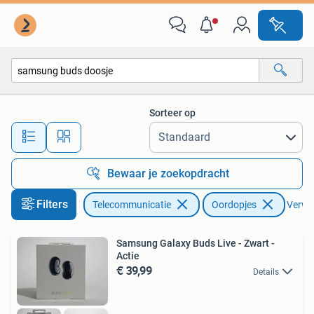
Mobiele telefoons | Oordopjes
Sorteer op
Alle afstanden…
Bewaar je zoekopdracht
Filters
Telecommunicatie
Oordopjes
Verwij
Samsung Galaxy Buds Live - Zwart -
Actie
€ 39,99
Details