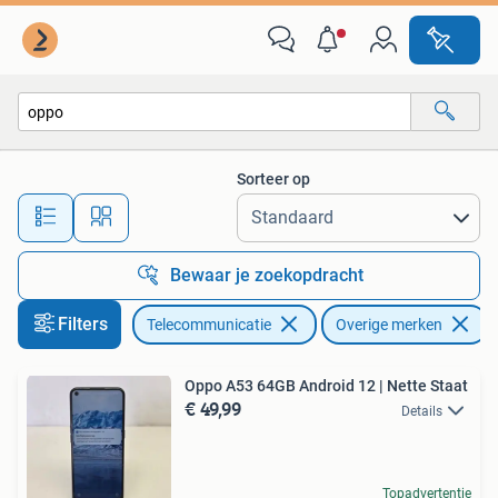
Mobiele telefoons | Overige merken
Sorteer op
Alle afstanden…
Bewaar je zoekopdracht
Filters
Telecommunicatie
Overige merken
V
Oppo A53 64GB Android 12 | Nette Staat
€ 49,99
Details
Topadvertentie