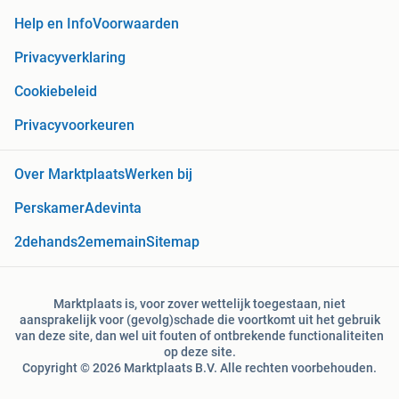
Help en Info
Voorwaarden
Privacyverklaring
Cookiebeleid
Privacyvoorkeuren
Over Marktplaats
Werken bij
Perskamer
Adevinta
2dehands
2ememain
Sitemap
Marktplaats is, voor zover wettelijk toegestaan, niet
aansprakelijk voor (gevolg)schade die voortkomt uit het gebruik
van deze site, dan wel uit fouten of ontbrekende functionaliteiten
op deze site.
Copyright © 2026 Marktplaats B.V. Alle rechten voorbehouden.