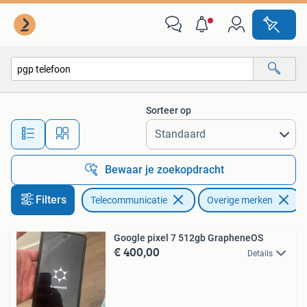
Mobiele telefoons | Overige merken
Sorteer op
Alle afstanden…
Bewaar je zoekopdracht
Filters
Telecommunicatie
Overige merken
V
Google pixel 7 512gb GrapheneOS
€ 400,00
Details