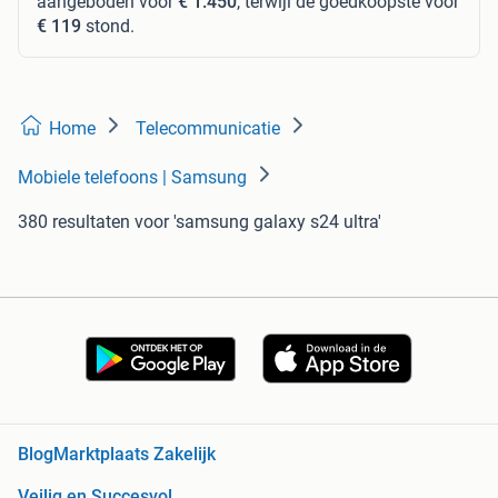
aangeboden voor
€ 1.450
, terwijl de goedkoopste voor
€ 119
stond.
Home
Telecommunicatie
Mobiele telefoons | Samsung
380 resultaten
voor 'samsung galaxy s24 ultra'
Blog
Marktplaats Zakelijk
Veilig en Succesvol