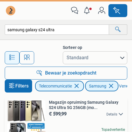
Mobiele telefoons | Samsung
Sorteer op
Alle afstanden…
Bewaar je zoekopdracht
Filters
Telecommunicatie
Samsung
Verwijd
Magazijn opruiming Samsung Galaxy
S24 Ultra 5G 256GB (mo...
€ 599,99
Details
Topadvertentie