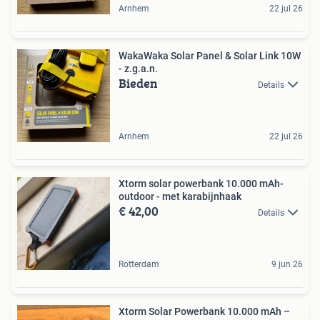
Arnhem
22 jul 26
WakaWaka Solar Panel & Solar Link 10W
- z.g.a.n.
Bieden
Details
Arnhem
22 jul 26
Xtorm solar powerbank 10.000 mAh-
outdoor - met karabijnhaak
€ 42,00
Details
Rotterdam
9 jun 26
Xtorm Solar Powerbank 10.000 mAh –