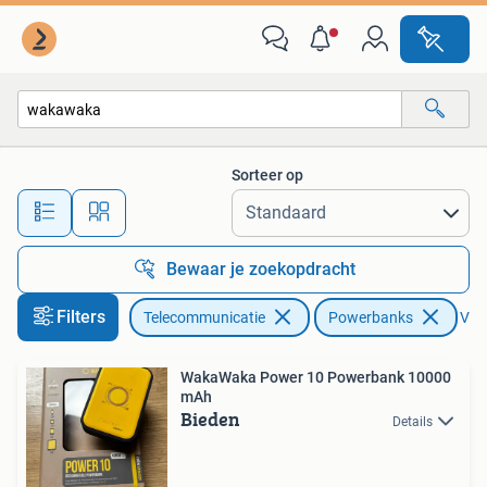
Powerbanks
Sorteer op
Alle afstanden…
Bewaar je zoekopdracht
Filters
Telecommunicatie
Powerbanks
Verw
WakaWaka Power 10 Powerbank 10000
mAh
Bieden
Details