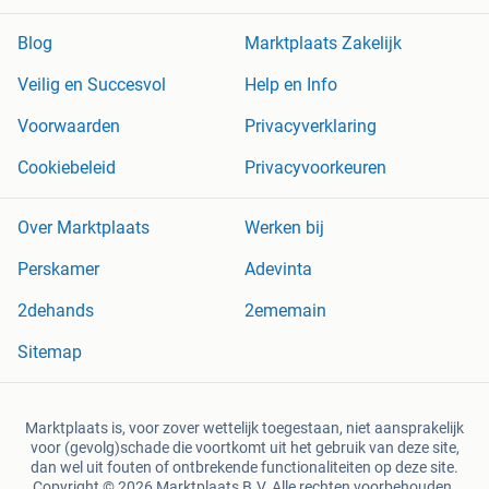
Blog
Marktplaats Zakelijk
Veilig en Succesvol
Help en Info
Voorwaarden
Privacyverklaring
Cookiebeleid
Privacyvoorkeuren
Over Marktplaats
Werken bij
Perskamer
Adevinta
2dehands
2ememain
Sitemap
Marktplaats is, voor zover wettelijk toegestaan, niet aansprakelijk
voor (gevolg)schade die voortkomt uit het gebruik van deze site,
dan wel uit fouten of ontbrekende functionaliteiten op deze site.
Copyright © 2026 Marktplaats B.V. Alle rechten voorbehouden.