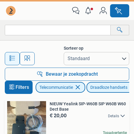
Vaste telefoons | Handsets en Draadloos
Sorteer op
Alle afstanden…
Bewaar je zoekopdracht
Filters
Telecommunicatie
Draadloze handsets
NIEUW Yealink SIP-W60B SIP W60B W60
Dect Base
€ 20,00
Details
Topadvertentie