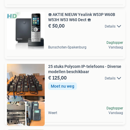
☎️ AKTIE NIEUW Yealink W53P W60B
W53H W53 W60 Dect ☎️
€ 50,00
Details
Dagtopper
Bunschoten-Spakenburg
Vandaag
25 stuks Polycom IP-telefoons - Diverse
modellen beschikbaar
€ 125,00
Details
Moet nu weg
Dagtopper
Weert
Vandaag