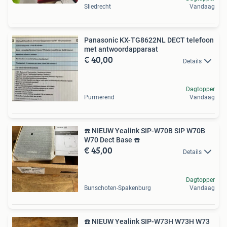
Sliedrecht
Vandaag
Panasonic KX-TG8622NL DECT telefoon
met antwoordapparaat
€ 40,00
Details
Dagtopper
Purmerend
Vandaag
☎️ NIEUW Yealink SIP-W70B SIP W70B
W70 Dect Base ☎️
€ 45,00
Details
Dagtopper
Bunschoten-Spakenburg
Vandaag
☎️ NIEUW Yealink SIP-W73H W73H W73