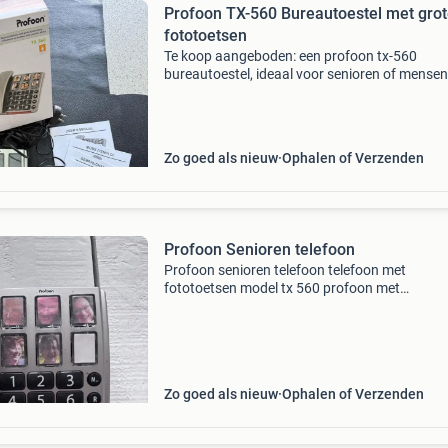
Profoon TX-560 Bureautoestel met gro
fototoetsen
Te koop aangeboden: een profoon tx-560
bureautoestel, ideaal voor senioren of mensen
behoefte hebben aan een eenvoudig te bedien
telefoon met extra grote toetsen en fototoets
voor snelle toega
Zo goed als nieuw
Ophalen of Verzenden
Profoon Senioren telefoon
Profoon senioren telefoon telefoon met
fototoetsen model tx 560 profoon met
geluidsversterking. Bijna niet gebruikt, inclusie
handleiding, krulsnoer, telefoon aansluitkabel
stekker en stroomadapt
Zo goed als nieuw
Ophalen of Verzenden