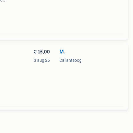
ie
e
g en
€ 15,00
M.
3 aug 26
Callantsoog