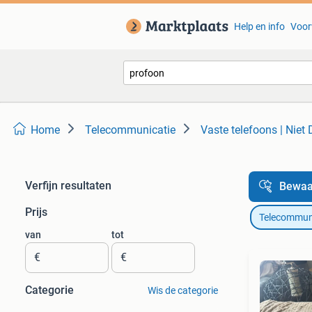
Help en info
Voor
Home
Telecommunicatie
Vaste telefoons | Niet
Verfijn resultaten
Bewaa
Prijs
Telecommun
van
tot
€
€
Categorie
Wis de categorie