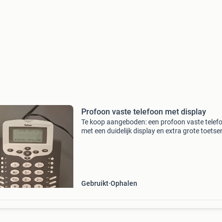
Profoon vaste telefoon met display
Te koop aangeboden: een profoon vaste telef
met een duidelijk display en extra grote toetse
Deze telefoon is ideaal voor thuis of op kantoo
beschikt over diverse handige functies. Het to
Gebruikt
Ophalen