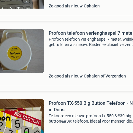
Zo goed als nieuw
Ophalen
Profoon telefoon verlenghaspel 7 mete
Profoon telefoon verlenghaspel 7 meter, weini
gebruikt en als nieuw. Bieden exclusief verzen
of ophalen. Voor verzendkosten zie mp
verzendservice. Kijk ook eens bij mijn andere
advertenties. Verze
Zo goed als nieuw
Ophalen of Verzenden
Profoon TX-550 Big Button Telefoon - 
in Doos
Te koop: een nieuwe profoon tx-550 &#39;big
button&#39; telefoon, ideaal voor mensen die
behoefte hebben aan extra grote toetsen en e
duidelijk display. Deze telefoon is nog nieuw in