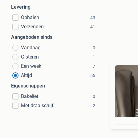
Levering
Ophalen
49
Verzenden
41
Aangeboden sinds
Vandaag
0
Gisteren
1
Een week
7
Altijd
55
Eigenschappen
Bakeliet
0
Met draaischijf
2