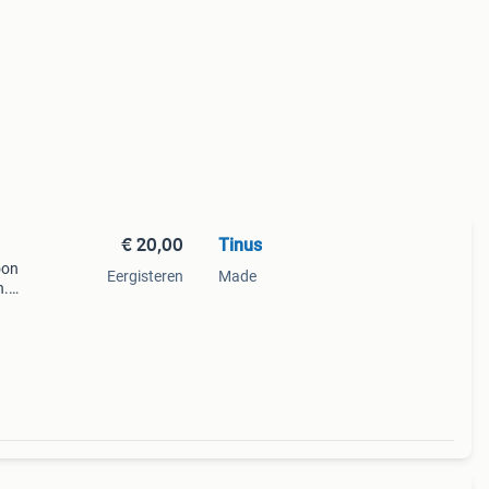
€ 20,00
Tinus
oon
Eergisteren
Made
n.
r en
estel