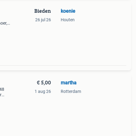
Bieden
koenie
26 jul 26
Houten
noer,
€ 5,00
martha
148
1 aug 26
Rotterdam
r
play
n