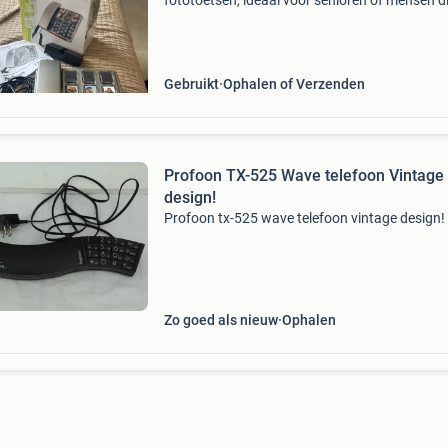
fototoetsen, ideaal voor senioren of mensen d
behoefte hebben aan extra gebruiksgemak. D
telefoon is nog nieuw in de originele verpakkin
wordt ge
Gebruikt
Ophalen of Verzenden
Profoon TX-525 Wave telefoon Vintage
design!
Profoon tx-525 wave telefoon vintage design!
Zo goed als nieuw
Ophalen