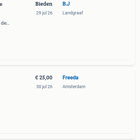
Bieden
B.J
te
29 jul 26
Landgraaf
 die
en
en
€ 25,00
Freeda
30 jul 26
Amsterdam
f
 met