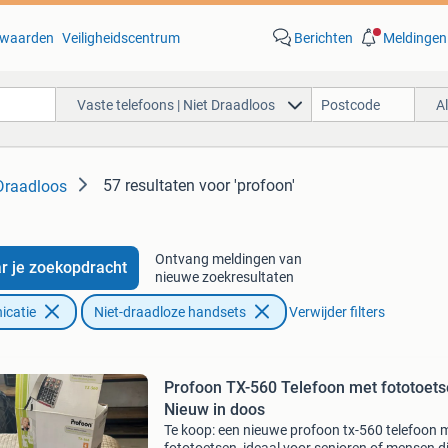
waarden
Veiligheidscentrum
Berichten
Meldingen
Vaste telefoons | Niet Draadloos
A
57 resultaten
voor 'profoon'
 Draadloos
Ontvang meldingen van
r je zoekopdracht
nieuwe zoekresultaten
icatie
Niet-draadloze handsets
Verwijder filters
Profoon TX-560 Telefoon met fototoets
Nieuw in doos
Te koop: een nieuwe profoon tx-560 telefoon 