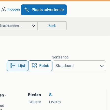
Inloggen
Plaats advertentie
lle afstanden…
Zoek
Sorteer op
Lijst
Foto’s
Bieden
S.
en -
Gisteren
Leveroy
met