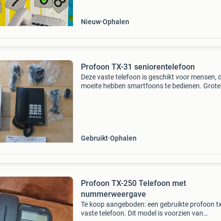
orig
Nieuw
Ophalen
Profoon TX-31 seniorentelefoon
Deze vaste telefoon is geschikt voor mensen, d
moeite hebben smartfoons te bedienen. Grote
knoppen en een hoorn om in de hand vast te
houden. De originele verpakking met alle
aansluitkabels zijn aan
Gebruikt
Ophalen
Profoon TX-250 Telefoon met
nummerweergave
Te koop aangeboden: een gebruikte profoon t
vaste telefoon. Dit model is voorzien van