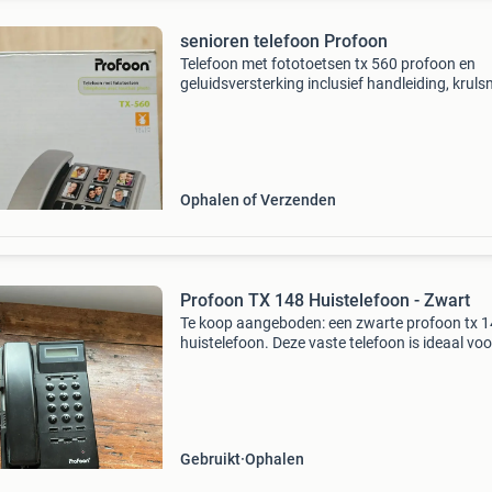
senioren telefoon Profoon
Telefoon met fototoetsen tx 560 profoon en
geluidsversterking inclusief handleiding, kruls
telefoonaansluitkabel met stekker en een
stroomadapter. Compleet en in goede staat!
Ophalen of Verzenden
Profoon TX 148 Huistelefoon - Zwart
Te koop aangeboden: een zwarte profoon tx 
huistelefoon. Deze vaste telefoon is ideaal voo
thuisgebruik en beschikt over een duidelijk dis
en handige functies zoals nummerherhaling e
geheugen
Gebruikt
Ophalen