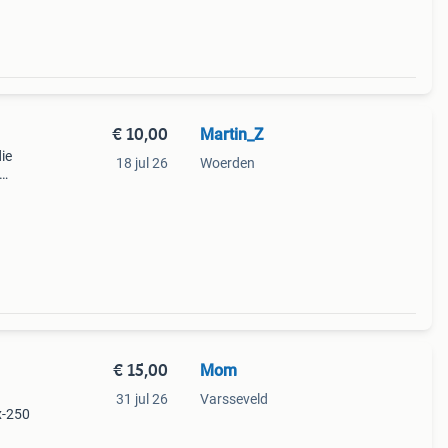
€ 10,00
Martin_Z
ie
18 jul 26
Woerden
€ 15,00
Mom
31 jul 26
Varsseveld
x-250