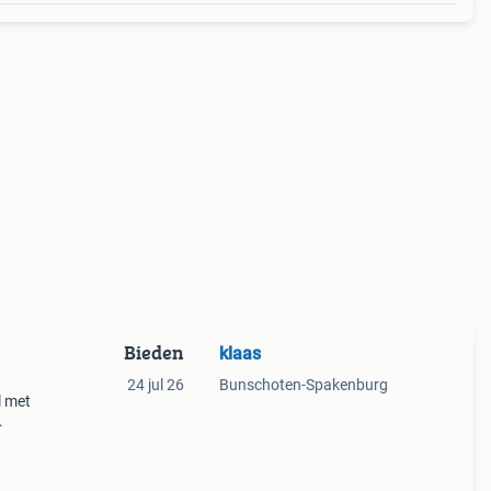
Bieden
klaas
24 jul 26
Bunschoten-Spakenburg
l met