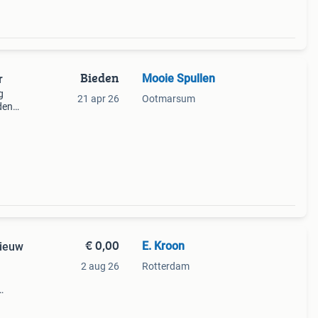
Bieden
Mooie Spullen
r
g
21 apr 26
Ootmarsum
den
€ 0,00
E. Kroon
Nieuw
2 aug 26
Rotterdam
en
 de