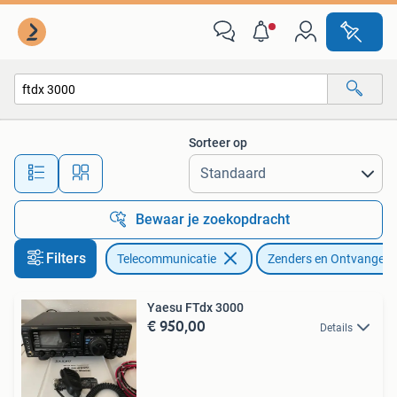
Zenders en Ontvangers
Sorteer op
Alle afstanden…
Bewaar je zoekopdracht
Filters
Telecommunicatie
Zenders en Ontvangers
Yaesu FTdx 3000
€ 950,00
Details