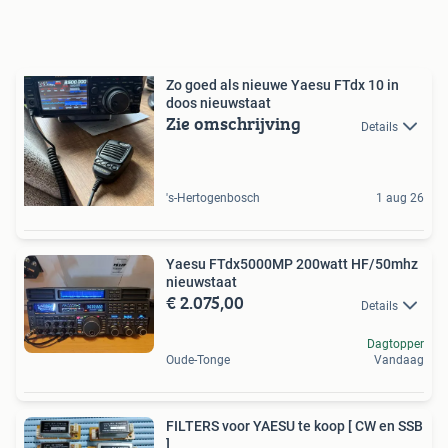
Zo goed als nieuwe Yaesu FTdx 10 in
doos nieuwstaat
Zie omschrijving
Details
's-Hertogenbosch
1 aug 26
Yaesu FTdx5000MP 200watt HF/50mhz
nieuwstaat
€ 2.075,00
Details
Dagtopper
Oude-Tonge
Vandaag
FILTERS voor YAESU te koop [ CW en SSB
]