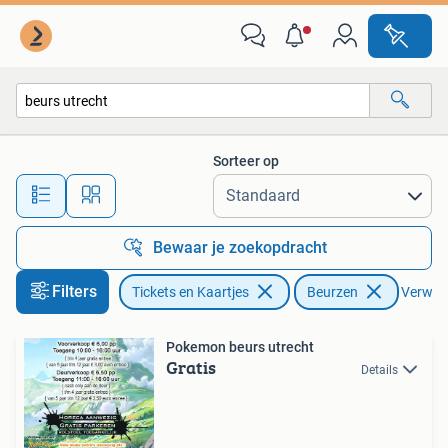
Beurzen
Sorteer op
Alle afstanden…
Bewaar je zoekopdracht
Filters
Tickets en Kaartjes
Beurzen
Verwijde
Pokemon beurs utrecht
Gratis
Details