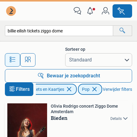
Concerten | Pop
Sorteer op
Alle afstanden…
Bewaar je zoekopdracht
Filters
Tickets en Kaartjes
Pop
Verwijder filters
Olivia Rodrigo concert Ziggo Dome
Amsterdam
Bieden
Details