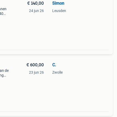
€ 140,00
Simon
nnen
24 jun 26
Leusden
140
€ 600,00
C.
an de
23 jun 26
Zwolle
ing
,
name.