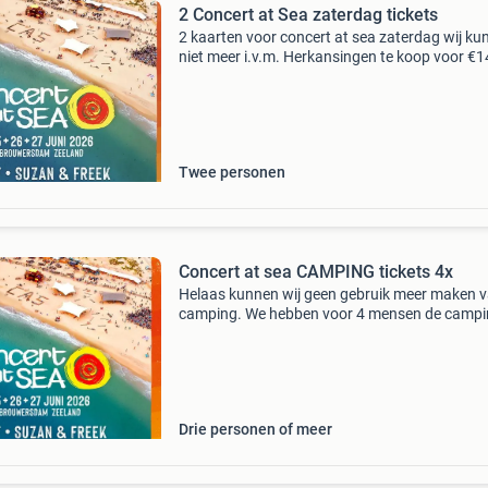
2 Concert at Sea zaterdag tickets
2 kaarten voor concert at sea zaterdag wij ku
niet meer i.v.m. Herkansingen te koop voor €
per stuk
Twee personen
Concert at sea CAMPING tickets 4x
Helaas kunnen wij geen gebruik meer maken v
camping. We hebben voor 4 mensen de camp
geboekt. De tickets komen 22 juni beschikbaar
maar we bieden ze graag nu al aan voor over
Het gaat om
Drie personen of meer