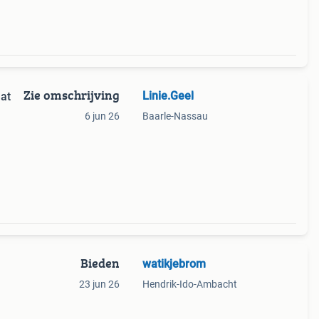
Zie omschrijving
Linie.Geel
 at
6 jun 26
Baarle-Nassau
Bieden
watikjebrom
23 jun 26
Hendrik-Ido-Ambacht