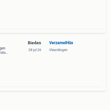
iet
Bieden
VerzamelHüs
agen
28 jul 26
Vlaardingen
foto
iet