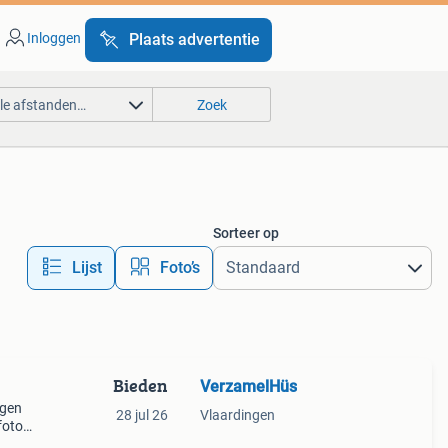
Inloggen
Plaats advertentie
lle afstanden…
Zoek
Sorteer op
Lijst
Foto’s
Bieden
VerzamelHüs
agen
28 jul 26
Vlaardingen
foto