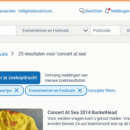
waarden
Veiligheidscentrum
Berichten
Meldingen
Evenementen en Festivals
A
25 resultaten
voor 'concert at sea'
vals
Ontvang meldingen van
r je zoekopdracht
nieuwe zoekresultaten
aartjes
Evenementen en Festivals
Verwijder filters
Concert At Sea 2014 BucketHead
Voor verdere vragen kunt u gerust mailen. Vr
worden binnen 24 uur beantwoord wat op de 
staat, zo is het artikel wordt achteraf niet over