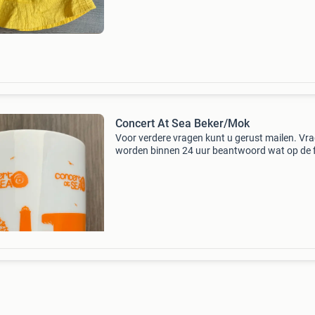
gecorrespondeerd op onzin biedingen wordt n
gereage
Concert At Sea Beker/Mok
Voor verdere vragen kunt u gerust mailen. Vr
worden binnen 24 uur beantwoord wat op de 
staat, zo is het artikel wordt achteraf niet over
gecorrespondeerd op onzin biedingen wordt n
gereage