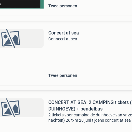
Twee personen
Concert at sea
Conncert at sea
Twee personen
CONCERT AT SEA: 2 CAMPING tickets 
DUINHOEVE) + pendelbus
2 tickets voor camping de duinhoeve van vr-zo
nachten) 26 t/m 28 juni tijdens concert at se
(cas), op de website staat dat een camping pl
ticket inclusief toegang tot pendelbus is.