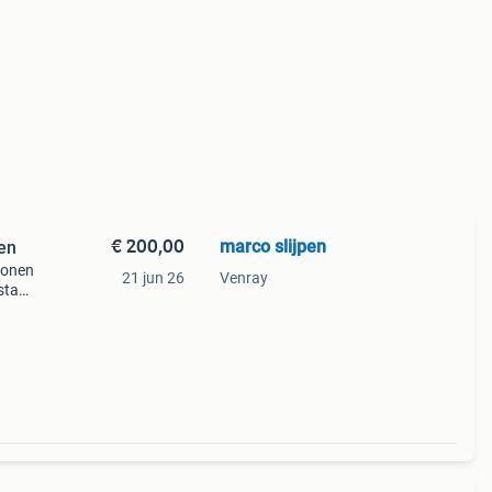
€ 200,00
marco slijpen
en
sonen
21 jun 26
Venray
stand