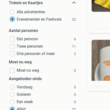
Tickets en Kaartjes
Alle advertenties
Evenementen en Festivals
22
Aantal personen
Eén persoon
6
Twee personen
11
Drie personen of meer
3
Moet nu weg
Moet nu weg
0
Aangeboden sinds
Vandaag
0
Gisteren
0
Een week
0
Altijd
22