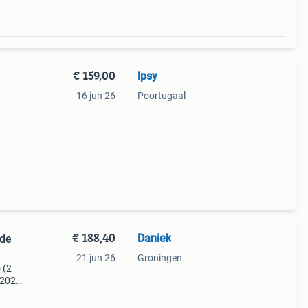
€ 159,00
lpsy
16 jun 26
Poortugaal
€ 188,40
Daniek
(de
21 jun 26
Groningen
 (2
a 2026
ek