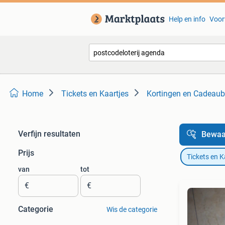
Help en info
Voor
Home
Tickets en Kaartjes
Kortingen en Cadeau
Verfijn resultaten
Bewaa
Prijs
Tickets en K
van
tot
€
€
Categorie
Wis de categorie