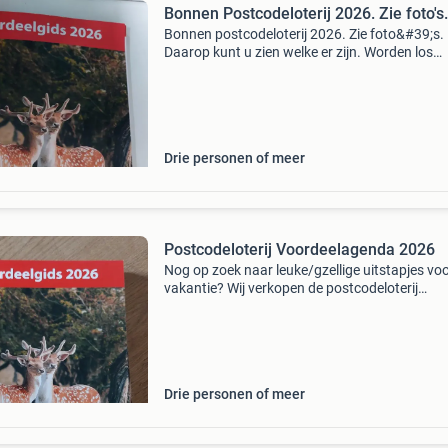
Bonnen Postcodeloterij 2026. Zie foto's.
Bonnen postcodeloterij 2026. Zie foto&#39;s.
Daarop kunt u zien welke er zijn. Worden los
verkocht. Bod= per stuk.
Drie personen of meer
Postcodeloterij Voordeelagenda 2026
Nog op zoek naar leuke/gzellige uitstapjes vo
vakantie? Wij verkopen de postcodeloterij
voordeelagenda 2026 met heel veel
kortingsbonnen voor dierentuinen, pretparken
musea en veel andere gezell
Drie personen of meer