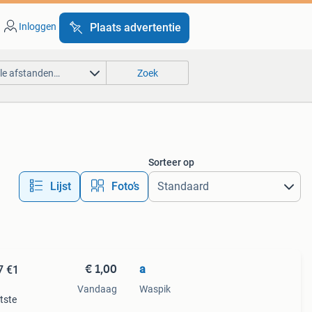
Inloggen
Plaats advertentie
lle afstanden…
Zoek
Sorteer op
Lijst
Foto’s
€ 1,00
a
7 €1
Vandaag
Waspik
tste