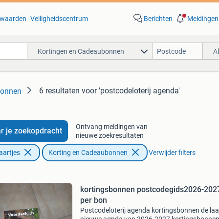
waarden
Veiligheidscentrum
Berichten
Meldingen
Kortingen en Cadeaubonnen
A
6 resultaten
voor 'postcodeloterij agenda'
bonnen
Ontvang meldingen van
r je zoekopdracht
nieuwe zoekresultaten
aartjes
Korting en Cadeaubonnen
Verwijder filters
kortingsbonnen postcodegids2026-202
per bon
Postcodeloterij agenda kortingsbonnen de laa