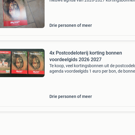
nieuwe agnda van 2026-2027 kortingsbonne
postcode agenda 2026 heb 2 agenda&#39;s
bonnen rindvaart utrecht verkocht bonnen het
€1 per bon
Drie personen of meer
4x Postcodeloterij korting bonnen
voordeelgids 2026 2027
Te koop, veel kortingsbonnen uit de postcodelo
agenda voordeelgids 1 euro per bon, de bonn
voor sauna/welness/thermen 1,50 meeste b
4x aanwezig ophalen of verzenden, verzendk
1,50
Drie personen of meer