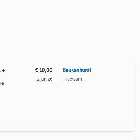
€ 10,00
Beukenhorst
 +
12 jun 26
Hilversum
ids
ies
ties.