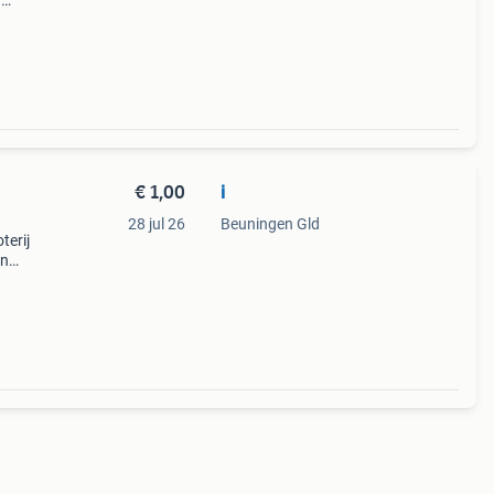
n
 loo
€ 1,00
i
28 jul 26
Beuningen Gld
terij
en
onnen
osten