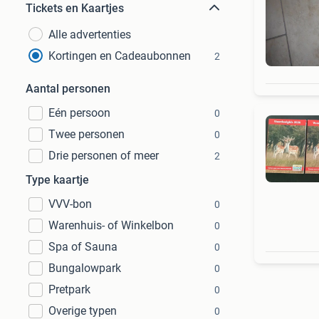
Tickets en Kaartjes
Alle advertenties
Kortingen en Cadeaubonnen
2
Aantal personen
Eén persoon
0
Twee personen
0
Drie personen of meer
2
Type kaartje
VVV-bon
0
Warenhuis- of Winkelbon
0
Spa of Sauna
0
Bungalowpark
0
Pretpark
0
Overige typen
0