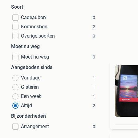
Soort
Cadeaubon
0
Kortingsbon
2
Overige soorten
0
Moet nu weg
Moet nu weg
0
Aangeboden sinds
Vandaag
1
Gisteren
1
Een week
1
Altijd
2
Bijzonderheden
Arrangement
0