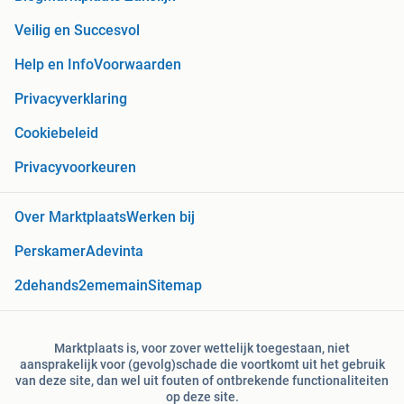
Veilig en Succesvol
Help en Info
Voorwaarden
Privacyverklaring
Cookiebeleid
Privacyvoorkeuren
Over Marktplaats
Werken bij
Perskamer
Adevinta
2dehands
2ememain
Sitemap
Marktplaats is, voor zover wettelijk toegestaan, niet
aansprakelijk voor (gevolg)schade die voortkomt uit het gebruik
van deze site, dan wel uit fouten of ontbrekende functionaliteiten
op deze site.