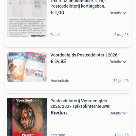
T-shirt Milieudefensie. € 15,-.
Postcodeloterij kortingsbon.
€ 1,00
Details
Bladel
2 aug 26
Voordeelgids Postcodeloterij 2026
€ 14,95
Details
Heemstede
25 jun 26
Postcodeloterij Voordeelgids
2026/2027 spiksplinternieuw!!!
Bieden
Details
Kerkrade
18 jul 26