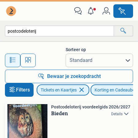
Kortingen en Cadeaubonnen
Sorteer op
Alle afstanden…
Bewaar je zoekopdracht
Filters
Tickets en Kaartjes
Korting en Cadeaubon
Postcodeloterij voordeelgids 2026/2027
Bieden
Details