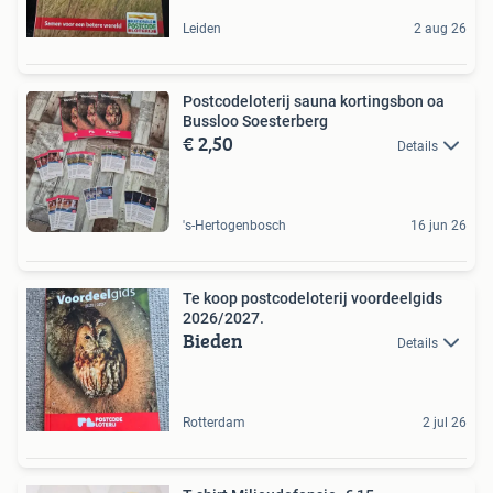
Leiden
2 aug 26
Postcodeloterij sauna kortingsbon oa
Bussloo Soesterberg
€ 2,50
Details
's-Hertogenbosch
16 jun 26
Te koop postcodeloterij voordeelgids
2026/2027.
Bieden
Details
Rotterdam
2 jul 26