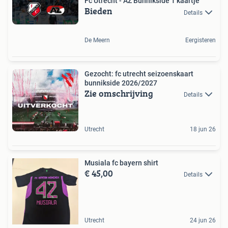
Fc Utrecht - AZ Bunnikside 1 kaartje
Bieden
Details
De Meern
Eergisteren
Gezocht: fc utrecht seizoenskaart
bunnikside 2026/2027
Zie omschrijving
Details
Utrecht
18 jun 26
Musiala fc bayern shirt
€ 45,00
Details
Utrecht
24 jun 26