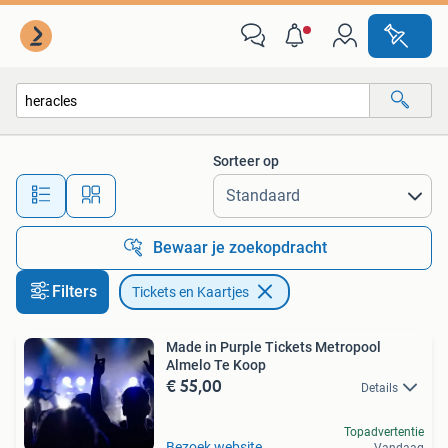
Tickets en Kaartjes
Sorteer op
Alle afstanden…
Bewaar je zoekopdracht
Filters
Tickets en Kaartjes
Made in Purple Tickets Metropool
Almelo Te Koop
€ 55,00
Details
Topadvertentie
Bezoek website
Vandaag