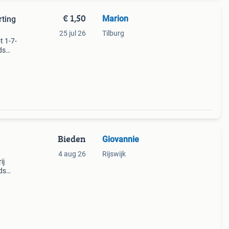
€ 1,50
Marion
ting
25 jul 26
Tilburg
 1-7-
ds
it
eten.
Bieden
Giovannie
4 aug 26
Rijswijk
ij
ds
nen).