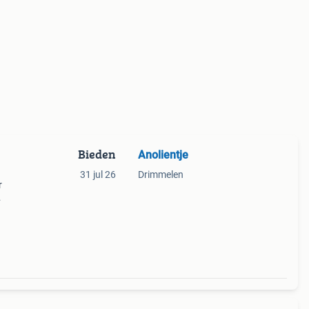
Bieden
Anolientje
31 jul 26
Drimmelen
r