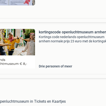
toegang? Koop d
kortingscode openluchtmuseum arnhe
Kortings code nederlands openluchtmuseum
arnhem normale prijs 23 euro met de kortings
slechts 8 euro pp ik vraag voor deze code 25 e
Dus normale prijs 23x6personen = 138 kortin
prijs 8 euro
Drie personen of meer
penluchtmuseum in Tickets en Kaartjes