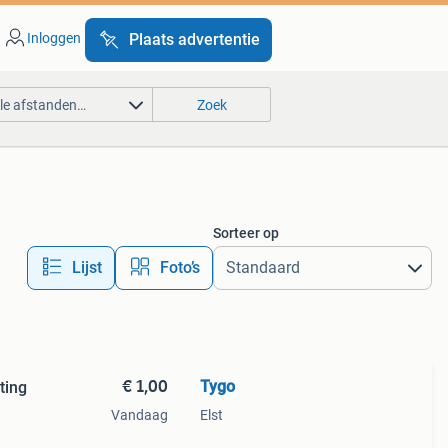
Inloggen
Plaats advertentie
lle afstanden…
Zoek
Sorteer op
Lijst
Foto’s
€ 1,00
Tygo
ting
Vandaag
Elst