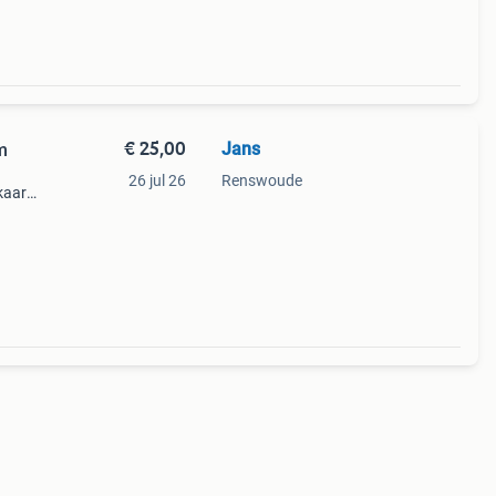
€ 25,00
Jans
m
26 jul 26
Renswoude
kaart
uro.
gs