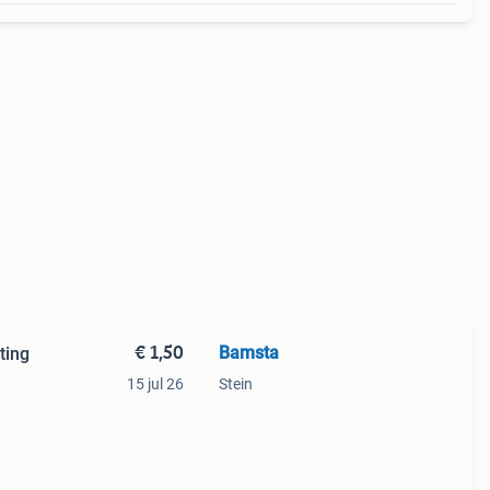
€ 1,50
Bamsta
ting
15 jul 26
Stein
f
deze