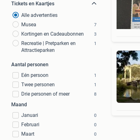
Tickets en Kaartjes
Alle advertenties
Musea
7
Kortingen en Cadeaubonnen
3
Recreatie | Pretparken en
1
Attractieparken
Aantal personen
Eén persoon
1
Twee personen
1
Drie personen of meer
8
Maand
Januari
0
Februari
0
Maart
0