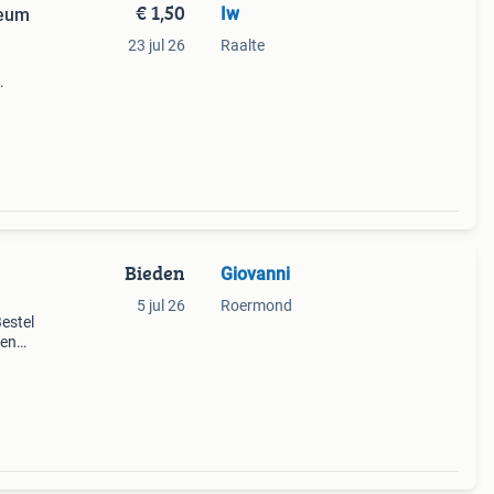
€ 1,50
Iw
seum
23 jul 26
Raalte
 Ik
ig tot
Bieden
Giovanni
m
5 jul 26
Roermond
estel
een
gt
r