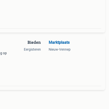
Bieden
Marktplaats
Eergisteren
Nieuw-Vennep
ng op
aarbij