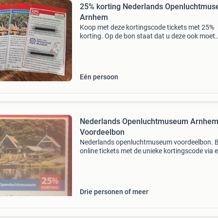
25% korting Nederlands Openluchtmu
Arnhem
Koop met deze kortingscode tickets met 25%
korting. Op de bon staat dat u deze ook moet
inleveren maar er wordt nooit naar gevraagd.!
kan natuurlijk wel de bon naar u opsturen.geld
1 juli 202
Eén persoon
Nederlands Openluchtmuseum Arnhe
Voordeelbon
Nederlands openluchtmuseum voordeelbon. B
online tickets met de unieke kortingscode via 
link die je na betaling van mij krijgt. Je ontvan
25% korting per persoon op de entreeprijs voo
maxi
Drie personen of meer