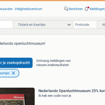
waarden
Veiligheidscentrum
Berichten
Meldingen
Tickets en Kaartjes
A
ederlands openluchtmuseum'
Ontvang meldingen van
r je zoekopdracht
nieuwe zoekresultaten
aartjes
Nederlands Openluchtmuseum 25% kor
Ik heb een code voor je.