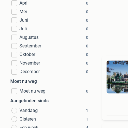
April
0
Mei
0
Juni
0
Juli
0
Augustus
0
September
0
Oktober
0
November
0
December
0
Moet nu weg
Moet nu weg
0
Aangeboden sinds
Vandaag
1
Gisteren
1
Een week
4