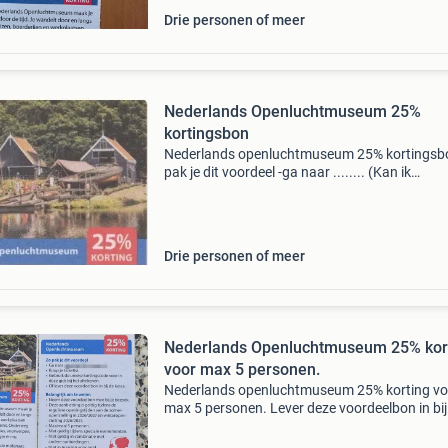
Drie personen of meer
Nederlands Openluchtmuseum 25%
kortingsbon
Nederlands openluchtmuseum 25% kortingsb
pak je dit voordeel -ga naar ........ (Kan ik
doormailen) - koop je ticket(s). -Gebruik de un
kortingscode ....... (Kan ik doormailen) bij het
afreken
Drie personen of meer
Nederlands Openluchtmuseum 25% kor
voor max 5 personen.
Nederlands openluchtmuseum 25% korting vo
max 5 personen. Lever deze voordeelbon in bij
kassa van het openluchtmuseum en ontvang
korting voor maximaal 5 personen. Gegarand