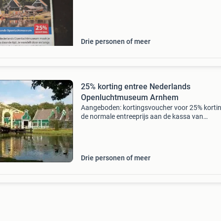
Drie personen of meer
25% korting entree Nederlands
Openluchtmuseum Arnhem
Aangeboden: kortingsvoucher voor 25% korti
de normale entreeprijs aan de kassa van
nederlands openluchtmuseum in arnhem ook
online te bestellen met unieke kortingscode, w
je de voucher meen
Drie personen of meer