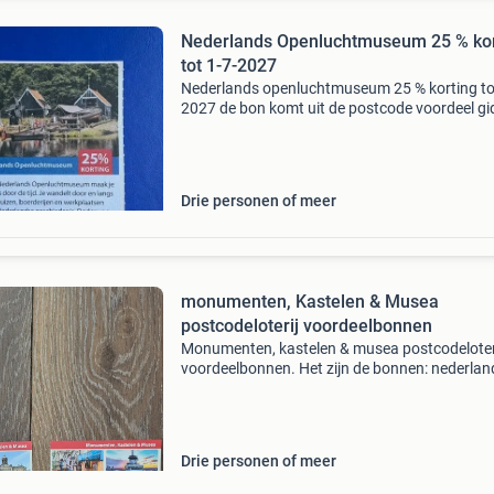
Nederlands Openluchtmuseum 25 % kor
tot 1-7-2027
Nederlands openluchtmuseum 25 % korting tot
2027 de bon komt uit de postcode voordeel gi
van 2026-2027. Kijk op de foto&#39;s hoe je d
voordeel pakt en ook wat belangrijk is om te w
N
Drie personen of meer
monumenten, Kastelen & Musea
postcodeloterij voordeelbonnen
Monumenten, kastelen & musea postcodeloter
voordeelbonnen. Het zijn de bonnen: nederlan
openluchtmuseum 25% korting ( max. 5 Perso
Deze aanbieding is geldig tijdens de reguliere
openingst
Drie personen of meer