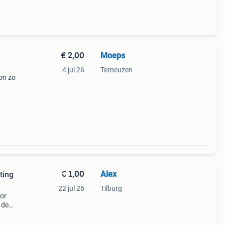
€ 2,00
Moeps
4 jul 26
Terneuzen
on zo
ieke
€ 1,00
Alex
ting
22 jul 26
Tilburg
or
 de
 25%
eerd