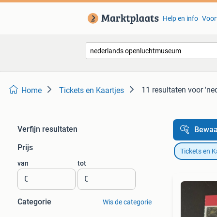
Help en info
Voor
11 resultaten
voor 'n
Home
Tickets en Kaartjes
Verfijn resultaten
Bewaa
Prijs
Tickets en K
van
tot
€
€
Categorie
Wis de categorie