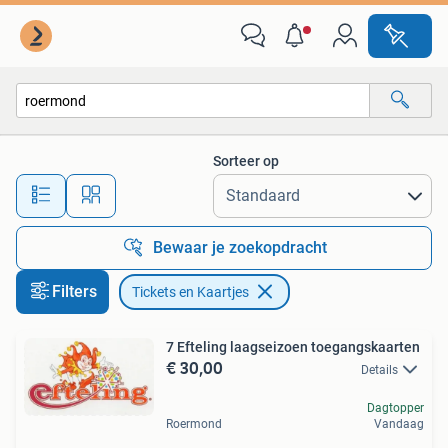
Tickets en Kaartjes
Sorteer op
Alle afstanden…
Bewaar je zoekopdracht
Filters
Tickets en Kaartjes
7 Efteling laagseizoen toegangskaarten
€ 30,00
Details
Dagtopper
Roermond
Vandaag