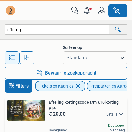
Recreatie | Pretparken en Attractieparken
Sorteer op
Alle afstanden…
Bewaar je zoekopdracht
Filters
Tickets en Kaartjes
Pretparken en Attract
Efteling kortingscode t/m €10 korting
p.p.
€ 20,00
Details
Dagtopper
Bodegraven
Vandaag