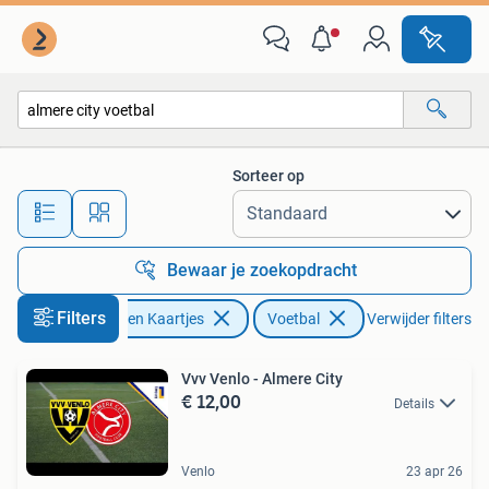
Sport | Voetbal
Sorteer op
Alle afstanden…
Bewaar je zoekopdracht
Filters
Tickets en Kaartjes
Voetbal
Verwijder filters
Vvv Venlo - Almere City
€ 12,00
Details
Venlo
23 apr 26