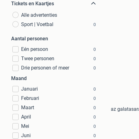
Tickets en Kaartjes
Alle advertenties
Sport | Voetbal
0
Aantal personen
Eén persoon
0
Twee personen
0
Drie personen of meer
0
Maand
Januari
0
Februari
0
Maart
0
az galatasara
April
0
Mei
0
Juni
0