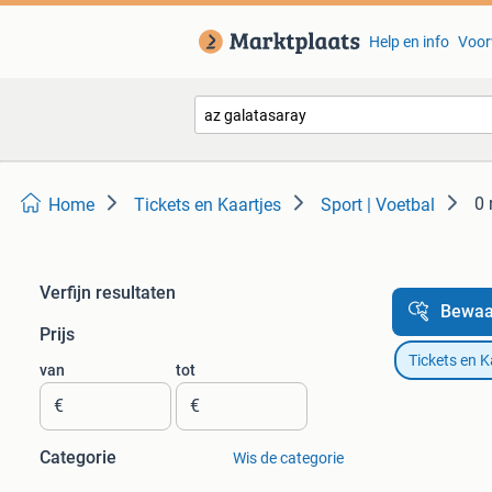
Help en info
Voor
0 
Home
Tickets en Kaartjes
Sport | Voetbal
Verfijn resultaten
Bewaa
Prijs
Tickets en K
van
tot
€
€
Categorie
Wis de categorie