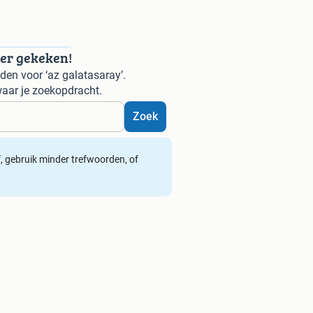
der gekeken!
en voor ‘az galatasaray’.
aar je zoekopdracht.
Zoek
ef, gebruik minder trefwoorden, of