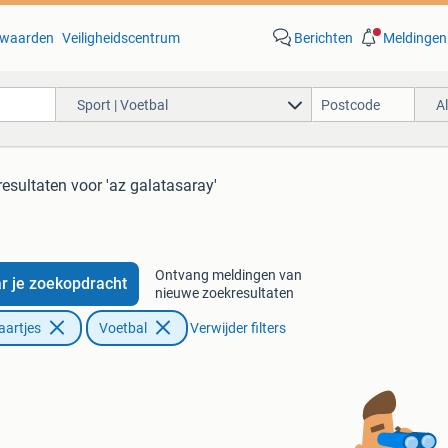
waarden
Veiligheidscentrum
Berichten
Meldingen
Sport | Voetbal
A
resultaten
voor 'az galatasaray'
Ontvang meldingen van
r je zoekopdracht
nieuwe zoekresultaten
aartjes
Voetbal
Verwijder filters