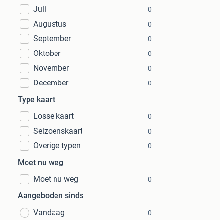
Juli
0
Augustus
0
September
0
Oktober
0
November
0
December
0
Type kaart
Losse kaart
0
Seizoenskaart
0
Overige typen
0
Moet nu weg
Moet nu weg
0
Aangeboden sinds
Vandaag
0