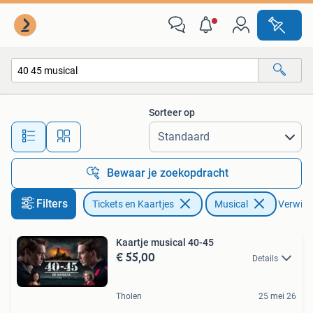
Theater | Musical
Sorteer op
Alle afstanden…
Bewaar je zoekopdracht
Filters
Tickets en Kaartjes
Musical
Verwijde
Kaartje musical 40-45
€ 55,00
Details
Tholen
25 mei 26