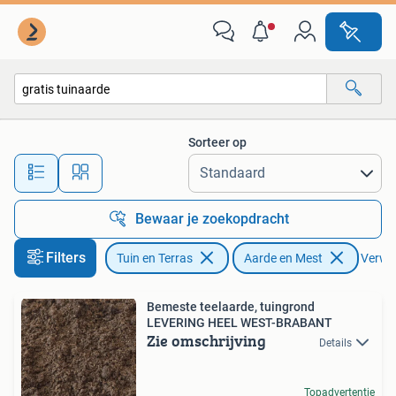
Aarde en Mest
Sorteer op
Alle afstanden…
Bewaar je zoekopdracht
Filters
Tuin en Terras
Aarde en Mest
Verwijd
Bemeste teelaarde, tuingrond
LEVERING HEEL WEST-BRABANT
Zie omschrijving
Details
Topadvertentie