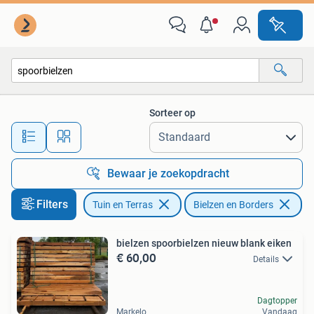
Bielzen en Borders
Sorteer op
Alle afstanden…
Bewaar je zoekopdracht
Filters
Tuin en Terras
Bielzen en Borders
Ve
bielzen spoorbielzen nieuw blank eiken
€ 60,00
Details
Dagtopper
Markelo
Vandaag