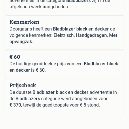
advertenties in de categorie
Bladblazers
zijn in de
afgelopen week aangeboden.
Kenmerken
Doorgaans heeft een
Bladblazer black en decker
de
volgende kenmerken:
Elektrisch, Handgedragen, Met
opvangzak.
€ 60
De huidige gemiddelde prijs van een
Bladblazer black
en decker
is
€ 60
.
Prijscheck
De duurste
Bladblazer black en decker
advertentie in
de
Bladblazers
categorie werd aangeboden voor
€ 370
, terwijl de goedkoopste voor
€ 5
stond.