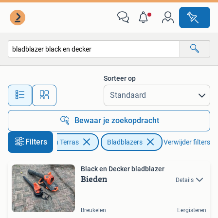
Bladblazers
Sorteer op
Alle afstanden…
Bewaar je zoekopdracht
Filters
Tuin en Terras
Bladblazers
Verwijder filters
Black en Decker bladblazer
Bieden
Details
Breukelen
Eergisteren